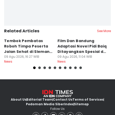
Related Articles
See More
Tembok Pembatas
Film Dan Bandung
P
Roboh Timpa Peserta
Adaptasi Novel Pidi Baiq
W
Jalan Sehat di Sleman,
Ditayangkan Spesial di
D
10 Orang Luka
09 Agu 2026, 16:27 WIB
Jogja
09 Agu 2026, 11:04 WIB
09
News
News
Ne
About Us
Editorial Team
Contact Us
Terms of Services
Pedoman Media Siber
Index
Sitemap
Follow Us