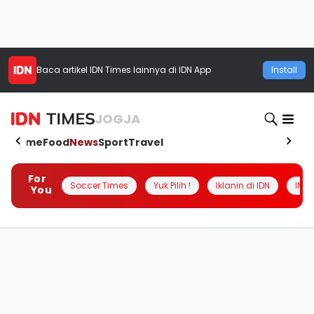
Baca artikel
IDN Times
lainnya di IDN App
Install
JOGJA
Home
Food
News
Sport
Travel
For
Soccer Times
Yuk Pilih !
Iklanin di IDN
INSI
You