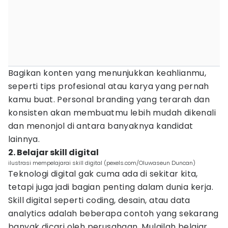
Bagikan konten yang menunjukkan keahlianmu,
seperti tips profesional atau karya yang pernah
kamu buat. Personal branding yang terarah dan
konsisten akan membuatmu lebih mudah dikenali
dan menonjol di antara banyaknya kandidat
lainnya.
2. Belajar skill digital
ilustrasi mempelajarai skill digital (pexels.com/Oluwaseun Duncan)
Teknologi digital gak cuma ada di sekitar kita,
tetapi juga jadi bagian penting dalam dunia kerja.
Skill digital seperti coding, desain, atau data
analytics adalah beberapa contoh yang sekarang
banyak dicari oleh perusahaan. Mulailah belajar