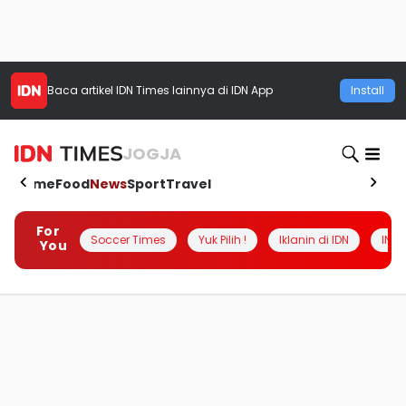
Baca artikel
IDN Times
lainnya di IDN App
Install
JOGJA
Home
Food
News
Sport
Travel
For
Soccer Times
Yuk Pilih !
Iklanin di IDN
INSI
You