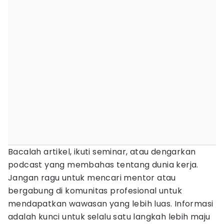
Bacalah artikel, ikuti seminar, atau dengarkan
podcast yang membahas tentang dunia kerja.
Jangan ragu untuk mencari mentor atau
bergabung di komunitas profesional untuk
mendapatkan wawasan yang lebih luas. Informasi
adalah kunci untuk selalu satu langkah lebih maju