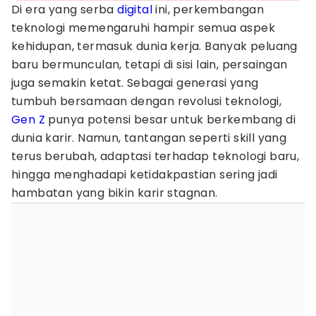
Di era yang serba
digital
ini, perkembangan
teknologi memengaruhi hampir semua aspek
kehidupan, termasuk dunia kerja. Banyak peluang
baru bermunculan, tetapi di sisi lain, persaingan
juga semakin ketat. Sebagai generasi yang
tumbuh bersamaan dengan revolusi teknologi,
Gen Z
punya potensi besar untuk berkembang di
dunia karir. Namun, tantangan seperti skill yang
terus berubah, adaptasi terhadap teknologi baru,
hingga menghadapi ketidakpastian sering jadi
hambatan yang bikin karir stagnan.