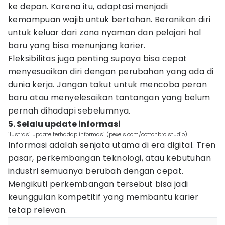
ke depan. Karena itu, adaptasi menjadi
kemampuan wajib untuk bertahan. Beranikan diri
untuk keluar dari zona nyaman dan pelajari hal
baru yang bisa menunjang karier.
Fleksibilitas juga penting supaya bisa cepat
menyesuaikan diri dengan perubahan yang ada di
dunia kerja. Jangan takut untuk mencoba peran
baru atau menyelesaikan tantangan yang belum
pernah dihadapi sebelumnya.
5. Selalu update informasi
ilustrasi update terhadap informasi (pexels.com/cottonbro studio)
Informasi adalah senjata utama di era digital. Tren
pasar, perkembangan teknologi, atau kebutuhan
industri semuanya berubah dengan cepat.
Mengikuti perkembangan tersebut bisa jadi
keunggulan kompetitif yang membantu karier
tetap relevan.