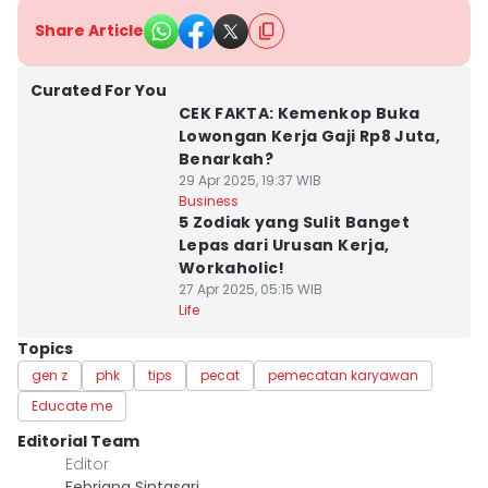
Share Article
Curated For You
CEK FAKTA: Kemenkop Buka
Lowongan Kerja Gaji Rp8 Juta,
Benarkah?
29 Apr 2025, 19:37 WIB
Business
5 Zodiak yang Sulit Banget
Lepas dari Urusan Kerja,
Workaholic!
27 Apr 2025, 05:15 WIB
Life
Topics
gen z
phk
tips
pecat
pemecatan karyawan
Educate me
Editorial Team
Editor
Febriana Sintasari