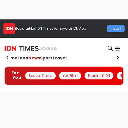
Baca artikel
IDN Times
lainnya di IDN App
Install
JOGJA
Home
Food
News
Sport
Travel
For
Soccer Times
Yuk Pilih !
Iklanin di IDN
INSI
You