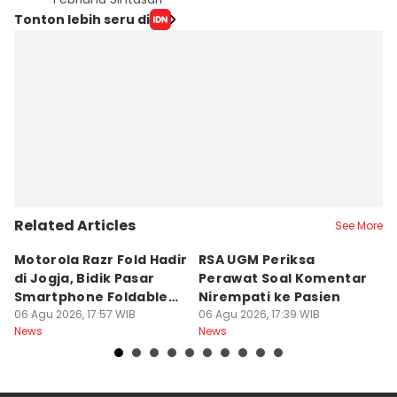
Tonton lebih seru di
Related Articles
See More
Motorola Razr Fold Hadir
RSA UGM Periksa
A
di Jogja, Bidik Pasar
Perawat Soal Komentar
L
Smartphone Foldable
Nirempati ke Pasien
P
Premium
06 Agu 2026, 17:57 WIB
06 Agu 2026, 17:39 WIB
E
06
News
News
Ne