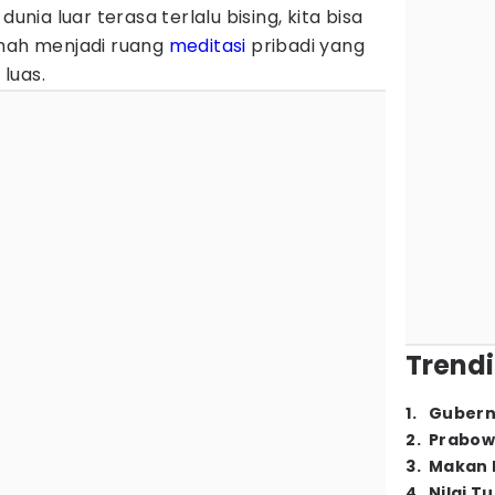
dunia luar terasa terlalu bising, kita bisa
umah menjadi ruang
meditasi
pribadi yang
luas.
Trendi
1
.
Gubern
2
.
Prabow
3
.
Makan B
4
.
Nilai T