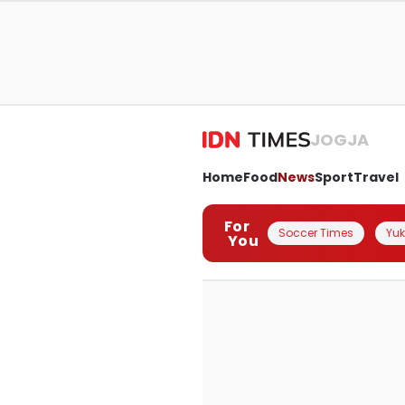
JOGJA
Home
Food
News
Sport
Travel
For
Soccer Times
Yuk 
You