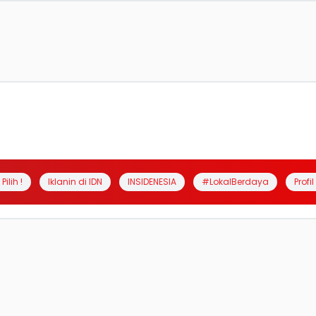
Pilih !
Iklanin di IDN
INSIDENESIA
#LokalBerdaya
Profi