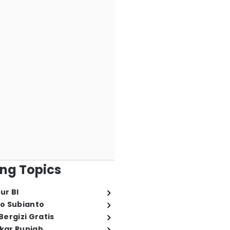
ng Topics
ur BI
o Subianto
ergizi Gratis
ukar Rupiah