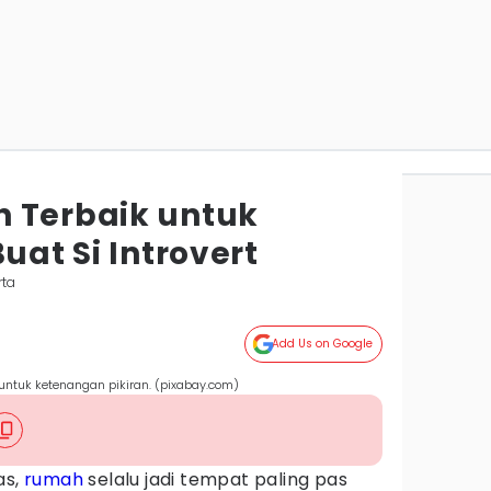
 Terbaik untuk
uat Si Introvert
rta
Add Us on Google
untuk ketenangan pikiran. (pixabay.com)
as,
rumah
selalu jadi tempat paling pas