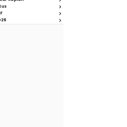
tus
FF
026