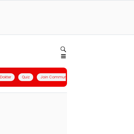
l Dokter
Quiz
Join Community