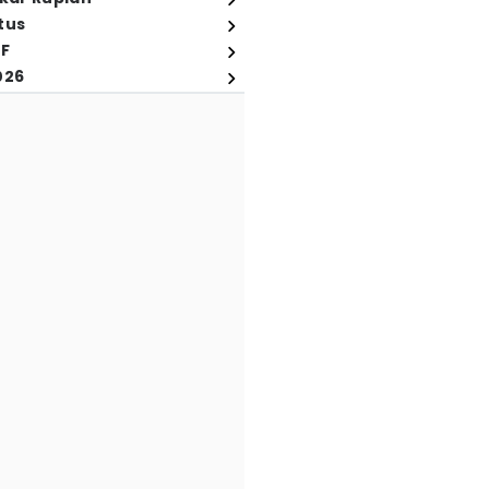
tus
FF
026