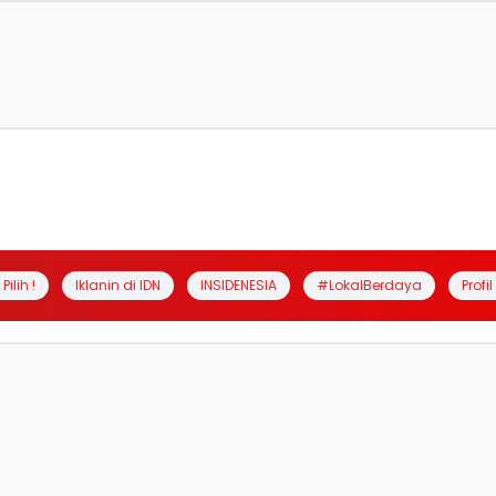
Pilih !
Iklanin di IDN
INSIDENESIA
#LokalBerdaya
Profi