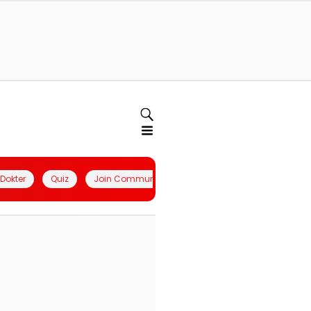
l Dokter
Quiz
Join Community