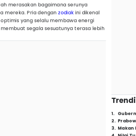
sudah merasakan bagaimana serunya
ma mereka. Pria dengan
zodiak
ini dikenal
 optimis yang selalu membawa energi
, membuat segala sesuatunya terasa lebih
Trendi
1
.
Gubern
2
.
Prabow
3
.
Makan B
4
.
Nilai T