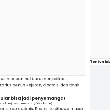
Tonton leb
rus mencari hal baru menjadikan
arius penuh kejutan, dinamis, dan tidak
ular bisa jadi penyemangat
aat berjalan (pexels.com/Keira Burton)
gan sikap optimis. Energi itu dibawa masuk