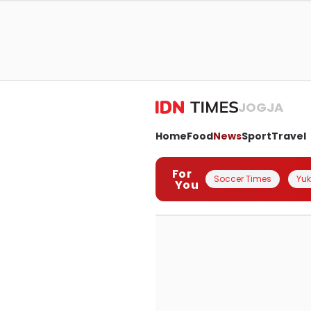
JOGJA
Home
Food
News
Sport
Travel
For
Soccer Times
Yuk 
You