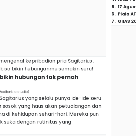
5
.
17 Agus
6
.
Piala A
7
.
GIIAS 2
mengenal kepribadian pria Sagitarius ,
ng bisa bikin hubunganmu semakin seru!
 bikin hubungan tak pernah
/cottonbro studio)
agitarius yang selalu punya ide-ide seru
ah sosok yang haus akan petualangan dan
 di kehidupan sehari-hari. Mereka pun
 suka dengan rutinitas yang