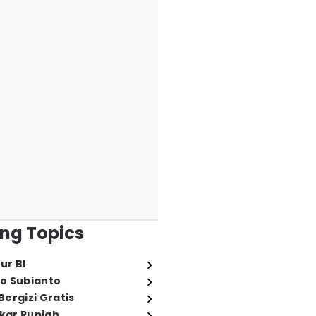
ng Topics
ur BI
o Subianto
ergizi Gratis
ukar Rupiah