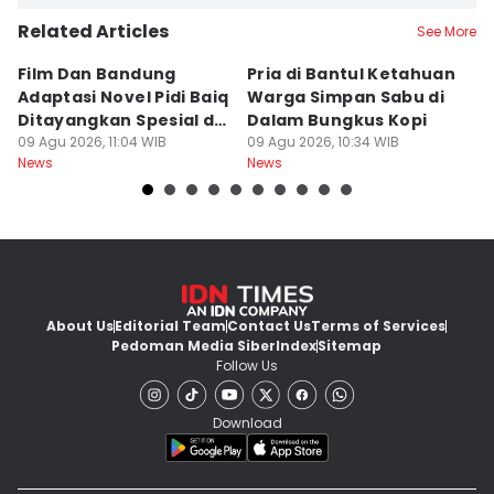
Related Articles
See More
Film Dan Bandung
Pria di Bantul Ketahuan
J
Adaptasi Novel Pidi Baiq
Warga Simpan Sabu di
P
Ditayangkan Spesial di
Dalam Bungkus Kopi
H
Jogja
09 Agu 2026, 11:04 WIB
09 Agu 2026, 10:34 WIB
I
09
News
News
Ne
About Us
Editorial Team
Contact Us
Terms of Services
Pedoman Media Siber
Index
Sitemap
Follow Us
Download