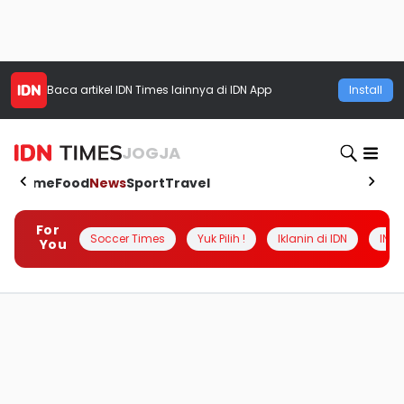
Baca artikel
IDN Times
lainnya di IDN App
Install
JOGJA
Home
Food
News
Sport
Travel
For
Soccer Times
Yuk Pilih !
Iklanin di IDN
INSI
You