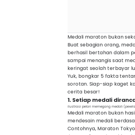
Medali maraton bukan sekad
Buat sebagian orang, medal
berhasil bertahan dalam pe
sampai menangis saat medal
keringat seolah terbayar l
Yuk, bongkar 5 fakta tenta
sorotan. Siap-siap kaget k
cerita besar!
1. Setiap medali diranc
ilustrasi pelari memegang medali (pexel
Medali maraton bukan hasi
mendesain medali berdasa
Contohnya, Maraton Tokyo 