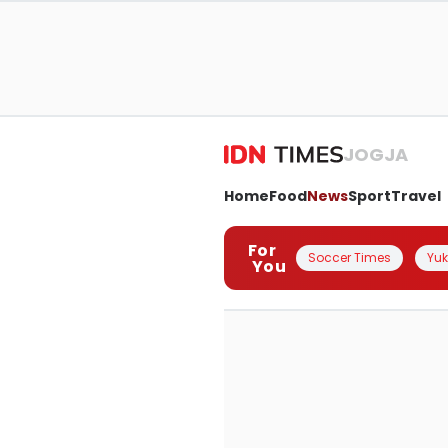
JOGJA
Home
Food
News
Sport
Travel
For
Soccer Times
Yuk 
You