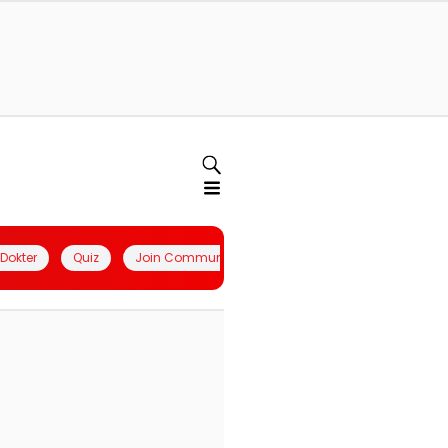
l Dokter
Quiz
Join Community