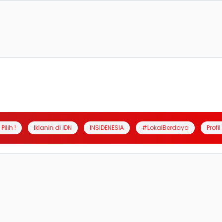
Pilih !
Iklanin di IDN
INSIDENESIA
#LokalBerdaya
Profi