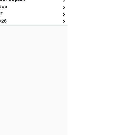
tus
FF
026