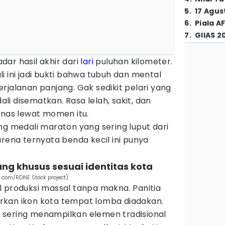
5
.
17 Agus
6
.
Piala A
7
.
GIIAS 2
ar hasil akhir dari
lari
puluhan kilometer.
i ini jadi bukti bahwa tubuh dan mental
rjalanan panjang. Gak sedikit pelari yang
i disematkan. Rasa lelah, sakit, dan
unas lewat momen itu.
ng medali maraton yang sering luput dari
arena ternyata benda kecil ini punya
ang khusus sesuai identitas kota
s.com/RDNE Stock project)
l produksi massal tanpa makna. Panitia
rkan ikon kota tempat lomba diadakan.
sering menampilkan elemen tradisional