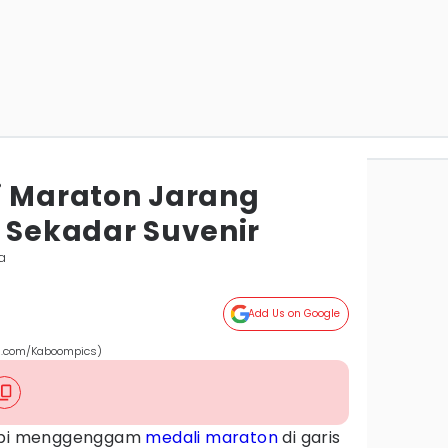
i Maraton Jarang
n Sekadar Suvenir
a
Add Us on Google
ls.com/Kaboompics)
impi menggenggam
medali
maraton
di garis