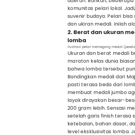
daerah. Bahkan, beberapa 
komunitas pelari lokal. Jad
suvenir budaya. Pelari bi
dan ukiran medali. Inilah a
2. Berat dan ukuran med
lomba
ilustrasi pelari memegang medali (pexels
Ukuran dan berat medali bu
maraton kelas dunia biasany
bahwa lomba tersebut puny
Bandingkan medali dari Maj
pasti terasa beda dari lom
membuat medali jumbo aga
layak dirayakan besar-bes
200 gram lebih. Sensasi m
setelah garis finish teras
ketebalan, bahan dasar, da
level eksklusivitas lomba.