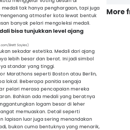
kota menggelar voting desain di
i, medali tak hanya penghargaan, tapi juga
More 
sa mengenang atmosfer kota lewat bentuk
lasan banyak pelari mengoleksi medali.
ali bisa tunjukkan level ajang
.com/Brett Sayles)
kan sekadar estetika. Medali dari ajang
a lebih besar dan berat. Ini jadi simbol
a standar yang tinggi.
or Marathons seperti Boston atau Berlin,
ba lokal. Beberapa panitia sengaja
r pelari merasa pencapaian mereka
aran. Bahkan ada medali yang beratnya
enggantungkan logam besar di leher
a sangat memuaskan. Detail seperti
n lapisan luar juga sering menandakan
 Jadi, bukan cuma bentuknya yang menarik,