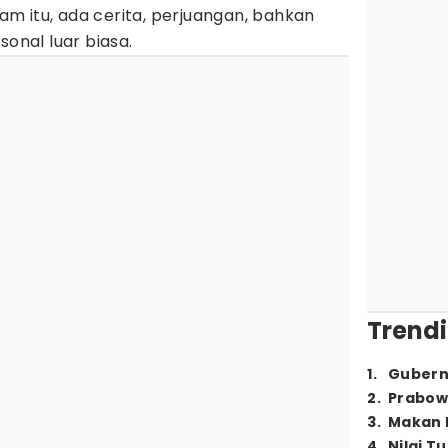
ogam itu, ada cerita, perjuangan, bahkan
sonal luar biasa.
Trendi
1
.
Gubern
2
.
Prabow
3
.
Makan B
4
.
Nilai T