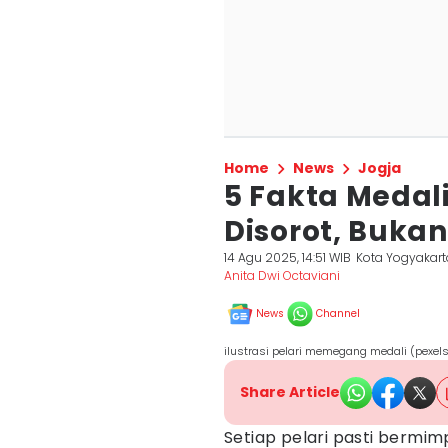
Home
News
Jogja
5 Fakta Medal
Disorot, Buka
14 Agu 2025, 14:51 WIB
Kota Yogyakart
Anita Dwi Octaviani
News
Channel
ilustrasi pelari memegang medali (pexe
Share Article
Setiap pelari pasti berm