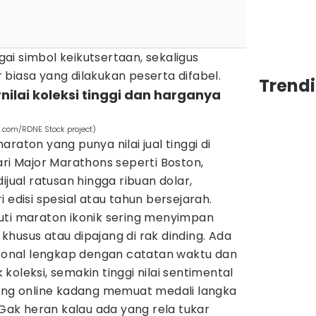
i simbol keikutsertaan, sekaligus
biasa yang dilakukan peserta difabel.
Trend
nilai koleksi tinggi dan harganya
s.com/RDNE Stock project)
raton yang punya nilai jual tinggi di
ari Major Marathons seperti Boston,
ijual ratusan hingga ribuan dolar,
 edisi spesial atau tahun bersejarah.
uti maraton ikonik sering menyimpan
husus atau dipajang di rak dinding. Ada
rsonal lengkap dengan catatan waktu dan
oleksi, semakin tinggi nilai sentimental
lang online kadang memuat medali langka
 Gak heran kalau ada yang rela tukar