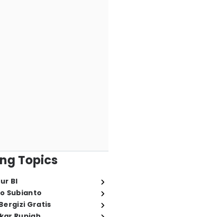
ng Topics
ur BI
o Subianto
ergizi Gratis
ukar Rupiah