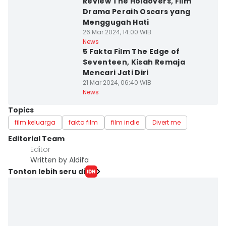
Review The Holdovers, Film
Drama Peraih Oscars yang
Menggugah Hati
26 Mar 2024, 14:00 WIB
News
5 Fakta Film The Edge of
Seventeen, Kisah Remaja
Mencari Jati Diri
21 Mar 2024, 06:40 WIB
News
Topics
film keluarga
fakta film
film indie
Divert me
Editorial Team
Editor
Written by Aldifa
Tonton lebih seru di