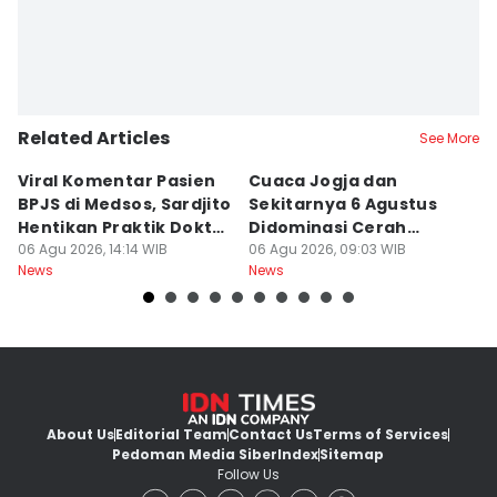
Related Articles
See More
Viral Komentar Pasien
Cuaca Jogja dan
K
BPJS di Medsos, Sardjito
Sekitarnya 6 Agustus
S
Hentikan Praktik Dokter
Didominasi Cerah
D
PPDS
06 Agu 2026, 14:14 WIB
Berawan
06 Agu 2026, 09:03 WIB
B
06
News
News
Ne
About Us
Editorial Team
Contact Us
Terms of Services
Pedoman Media Siber
Index
Sitemap
Follow Us