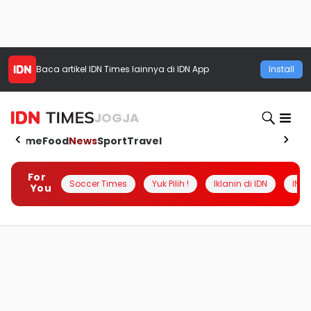
Baca artikel
IDN Times
lainnya di IDN App
Install
JOGJA
Home
Food
News
Sport
Travel
For
Soccer Times
Yuk Pilih !
Iklanin di IDN
INSI
You