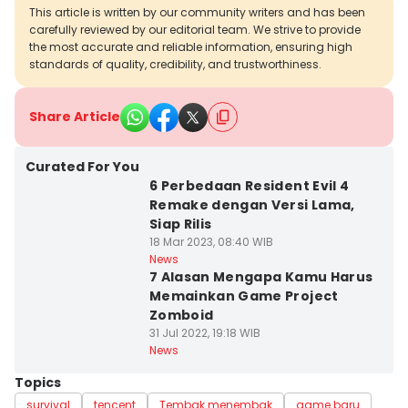
This article is written by our community writers and has been
carefully reviewed by our editorial team. We strive to provide
the most accurate and reliable information, ensuring high
standards of quality, credibility, and trustworthiness.
Share Article
Curated For You
6 Perbedaan Resident Evil 4
Remake dengan Versi Lama,
Siap Rilis
18 Mar 2023, 08:40 WIB
News
7 Alasan Mengapa Kamu Harus
Memainkan Game Project
Zomboid
31 Jul 2022, 19:18 WIB
News
Topics
survival
tencent
Tembak menembak
game baru