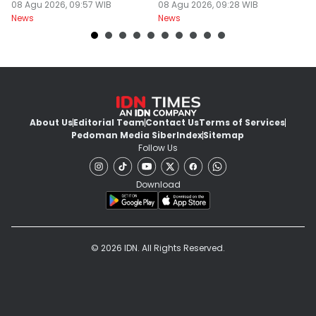
Berawan
08 Agu 2026, 09:57 WIB
Dokter PPDS
08 Agu 2026, 09:28 WIB
J
08
News
News
Ne
About Us
Editorial Team
Contact Us
Terms of Services
Pedoman Media Siber
Index
Sitemap
Follow Us
Download
© 2026 IDN. All Rights Reserved.