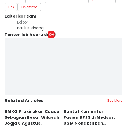
FPS
Divert me
Editorial Team
Editor
Paulus Risang
Tonton lebih seru di
Related Articles
See More
BMKG Prakirakan Cuaca
Buntut Komentar
Sr
Sebagian Besar Wilayah
Pasien BPJS di Medsos,
Ti
Jogja 8 Agustus
UGM Nonaktifkan
P