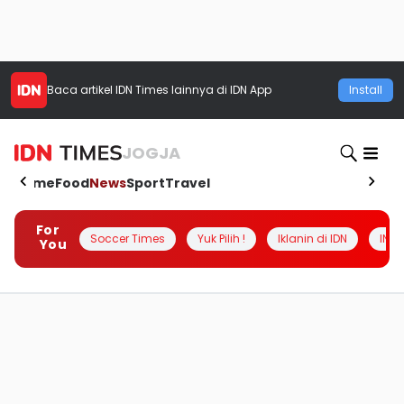
Baca artikel
IDN Times
lainnya di IDN App
Install
JOGJA
Home
Food
News
Sport
Travel
For
Soccer Times
Yuk Pilih !
Iklanin di IDN
INSI
You