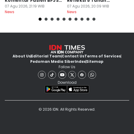
Komentar Pasien BPJS
Refleksi 5 Tahun
B
di Medsos
07 Agu 2026, 21:19 WIB
Perjalanan
07 Agu 2026, 20:09 WIB
J
07
News
News
Ne
About Us
Editorial Team
Contact Us
Terms of Services
Pedoman Media Siber
Index
Sitemap
Follow Us
Download
© 2026 IDN. All Rights Reserved.