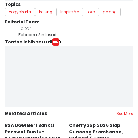
Topics
yogyakarta
kalung
Inspire Me
toko
gelang
Editorial Team
Editor
Febriana Sintasari
Tonton lebih seru di
Related Articles
See More
RSA UGM Beri Sanksi
Cherrypop 2026 Siap
K
Perawat Buntut
Guncang Prambanan,
K