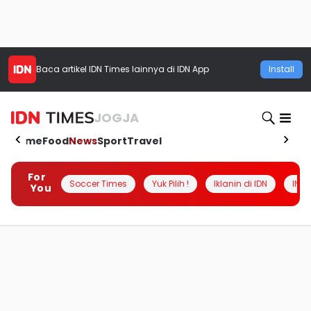
Baca artikel
IDN Times
lainnya di IDN App
Install
JOGJA
Home
Food
News
Sport
Travel
For
Soccer Times
Yuk Pilih !
Iklanin di IDN
INSI
You