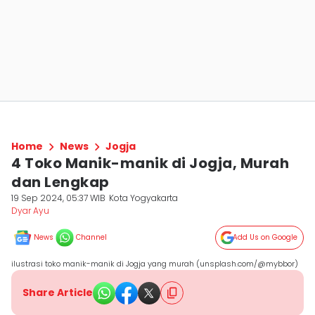
Home
News
Jogja
4 Toko Manik-manik di Jogja, Murah
dan Lengkap
19 Sep 2024, 05:37 WIB
Kota Yogyakarta
Dyar Ayu
News
Channel
Add Us on Google
ilustrasi toko manik-manik di Jogja yang murah (unsplash.com/@mybbor)
Share Article