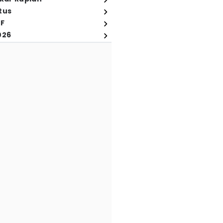
tus
FF
026