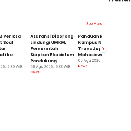
See More
M Periksa
Asuransi Didorong
Panduan ke
Ko
t Soal
Lindungi UMKM,
Kampus Naik
P
tar
Pemerintah
Trans Jogja buat
N
ati ke
Siapkan Ekosistem
Mahasiswa Baru
da
Pendukung
06 Agu 2026, 16:20 WIB
Fu
News
26, 17:39 WIB
06 Agu 2026, 16:33 WIB
06
News
Ne