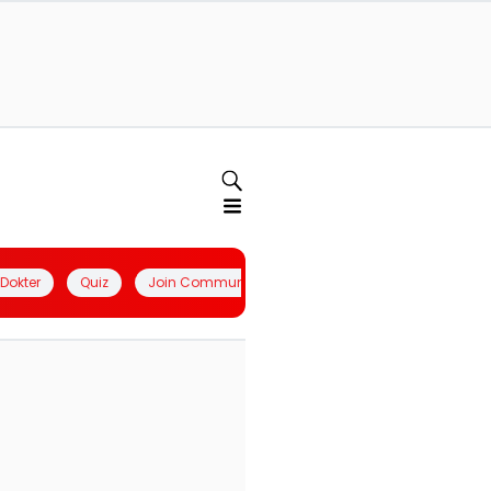
l Dokter
Quiz
Join Community