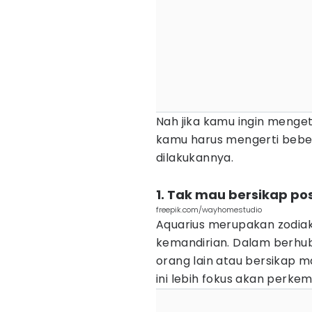
Nah jika kamu ingin meng
kamu harus mengerti beber
dilakukannya.
1. Tak mau bersikap po
freepik.com/wayhomestudio
Aquarius merupakan zodia
kemandirian. Dalam berhu
orang lain atau bersikap m
ini lebih fokus akan perke