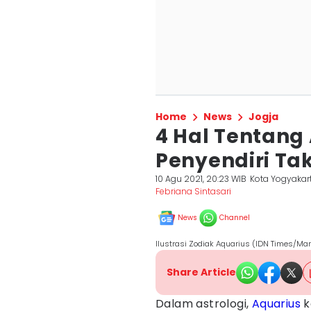
Home
News
Jogja
4 Hal Tentang 
Penyendiri Ta
10 Agu 2021, 20:23 WIB
Kota Yogyakar
Febriana Sintasari
News
Channel
Ilustrasi Zodiak Aquarius (IDN Times/Ma
Share Article
Dalam astrologi,
Aquarius
k