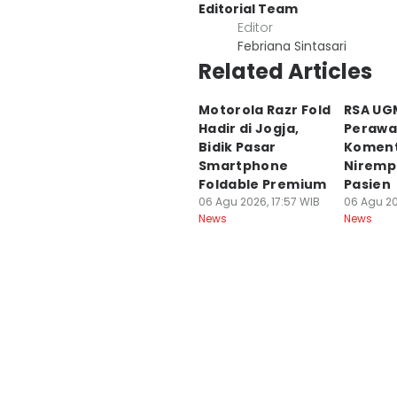
Editorial Team
Editor
Febriana Sintasari
Related Articles
Motorola Razr Fold
RSA UG
Hadir di Jogja,
Perawa
Bidik Pasar
Komen
Smartphone
Niremp
Foldable Premium
Pasien
06 Agu 2026, 17:57 WIB
06 Agu 20
News
News