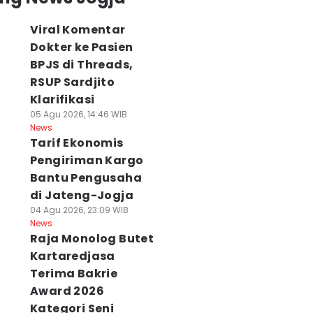
Viral Komentar
Dokter ke Pasien
BPJS di Threads,
RSUP Sardjito
laborasi Unik
Viral Komentar
Cuaca Jogja dan
Klarifikasi
ameran di JEC,
Pasien BPJS di
Sekitarnya 6
05 Agu 2026, 14:46 WIB
ikmati Matcha
Medsos, Sardjito
Agustus
News
n Eksplorasi
Hentikan Praktik
Didominasi Cera
Tarif Ekonomis
rnitur
Dokter PPDS
Berawan
Pengiriman Kargo
 Agu 2026, 15:54 WIB
06 Agu 2026, 14:14 WIB
06 Agu 2026, 09:03 WI
ws
News
News
Bantu Pengusaha
di Jateng-Jogja
04 Agu 2026, 23:09 WIB
News
Raja Monolog Butet
Kartaredjasa
Terima Bakrie
Award 2026
Kategori Seni