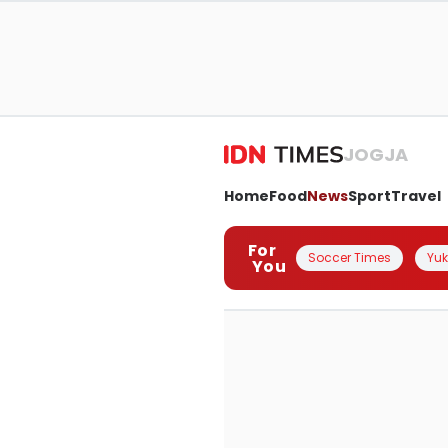
JOGJA
Home
Food
News
Sport
Travel
For
Soccer Times
Yuk 
You