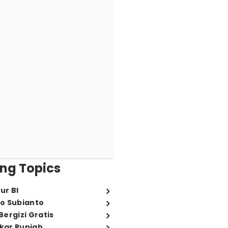
ng Topics
ur BI
o Subianto
ergizi Gratis
ukar Rupiah