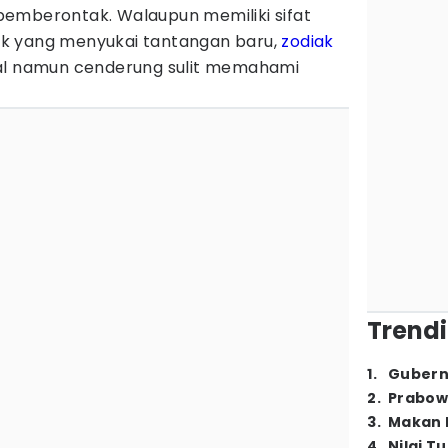
s pemberontak. Walaupun memiliki sifat
k yang menyukai tantangan baru,
zodiak
nal namun cenderung sulit memahami
Trendi
1
.
Gubern
2
.
Prabow
3
.
Makan B
4
.
Nilai T