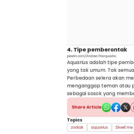
4. Tipe pemberontak
pexels.com/Andrea Piacquadio
Aquarius adalah tipe pem
yang tak umum. Tak semua
Perbedaan selera akan men
menganggap teman atau pa
sebagai sosok yang memb
Share Article
Topics
zodiak
aquarius
Divert me