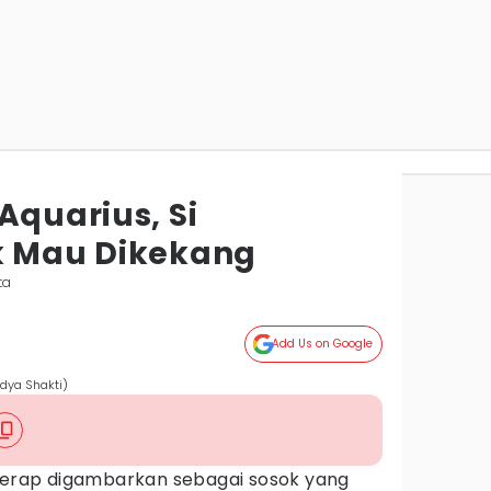
Aquarius, Si
k Mau Dikekang
ta
Add Us on Google
rdya Shakti)
erap digambarkan sebagai sosok yang