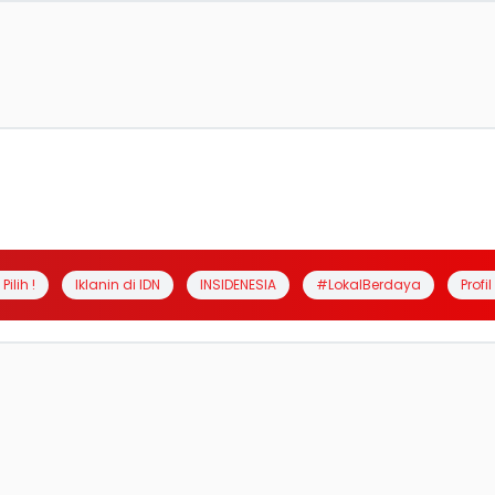
Pilih !
Iklanin di IDN
INSIDENESIA
#LokalBerdaya
Profi