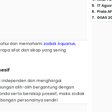
5
.
17 Agus
6
.
Piala A
7
.
GIIAS 2
etahui dan memahami
zodiak
Aquarius
,
apa sifat dan sikap yang sering
sesif
k independen dan menghargai
bungan alih-alih bergantung dengan
anda serta bersikap posesif, maka zodiak
mbangan personalnya sendiri.