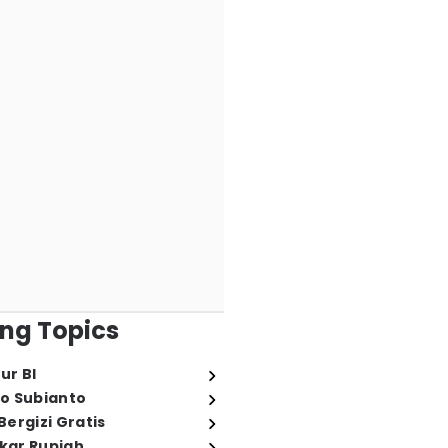
ng Topics
ur BI
o Subianto
ergizi Gratis
ukar Rupiah