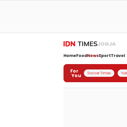
JOGJA
Home
Food
News
Sport
Travel
For
Soccer Times
Yuk 
You