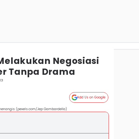
 Melakukan Negosiasi
er Tanpa Drama
ta
Add Us on Google
 menangis (pexels.com/Jep Gambardella)