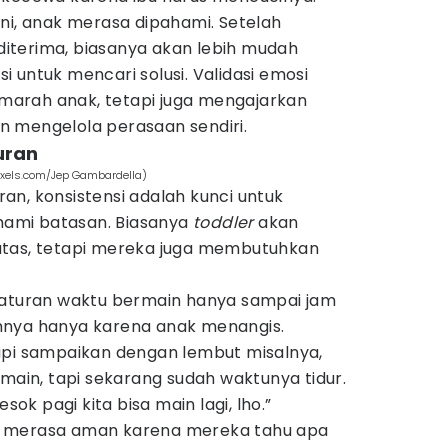
ni, anak merasa dipahami. Setelah
iterima, biasanya akan lebih mudah
 untuk mencari solusi. Validasi emosi
arah anak, tetapi juga mengajarkan
 mengelola perasaan sendiri.
uran
pexels.com/Jep Gambardella)
n, konsistensi adalah kunci untuk
ami batasan. Biasanya
toddler
akan
atas, tetapi mereka juga membutuhkan
 aturan waktu bermain hanya sampai jam
hnya hanya karena anak menangis.
api sampaikan dengan lembut misalnya,
 main, tapi sekarang sudah waktunya tidur.
esok pagi kita bisa main lagi, lho.”
k merasa aman karena mereka tahu apa