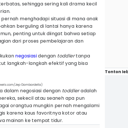
erbatas, sehingga sering kali drama kecil
rian.
 pernah menghadapi situasi di mana anak
bahkan berguling di lantai hanya karena
amun, penting untuk diingat bahwa setiap
gian dari proses pembelajaran dan
akukan
negosiasi
dengan
toddler
tanpa
t langkah-langkah efektif yang bisa
Tonton leb
exels.com/Jep Gambardella)
ma dalam negosiasi dengan
toddler
adalah
eka, sekecil atau seaneh apa pun
ebagai orangtua mungkin pernah mengalami
is karena kaus favoritnya kotor atau
a mainan ke tempat tidur.