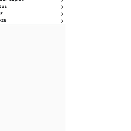
tus
FF
026