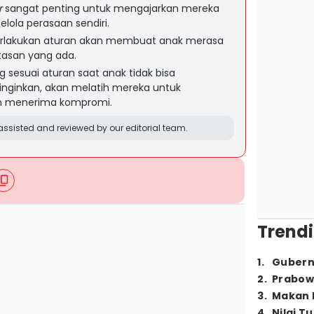
r
sangat penting untuk mengajarkan mereka
ola perasaan sendiri.
rlakukan aturan akan membuat anak merasa
san yang ada.
 sesuai aturan saat anak tidak bisa
nginkan, akan melatih mereka untuk
n menerima kompromi.
ssisted and reviewed by our editorial team.
Trendi
1
.
Gubern
2
.
Prabow
3
.
Makan B
4
.
Nilai T