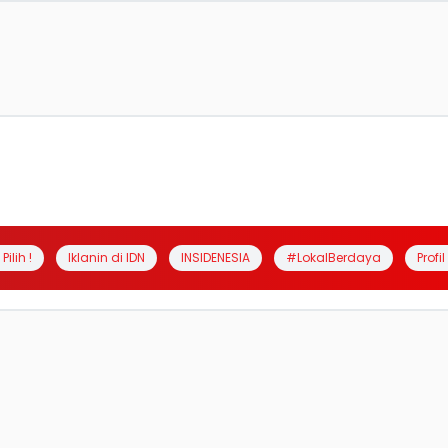
Pilih !
Iklanin di IDN
INSIDENESIA
#LokalBerdaya
Profi