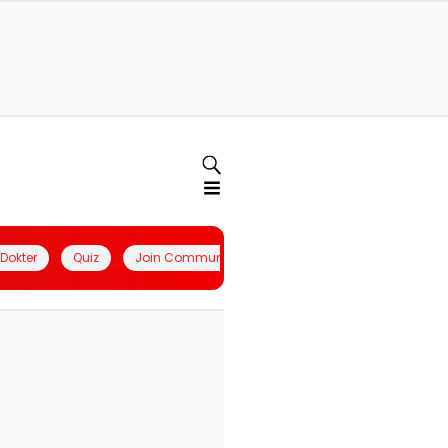
l Dokter
Quiz
Join Community