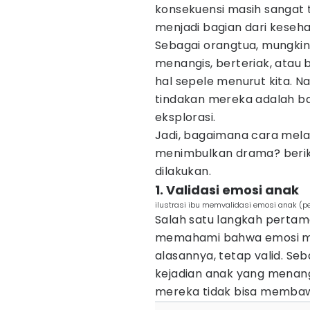
konsekuensi masih sangat t
menjadi bagian dari keseha
Sebagai orangtua, mungkin
menangis, berteriak, atau 
hal sepele menurut kita. N
tindakan mereka adalah ba
eksplorasi.
Jadi, bagaimana cara mel
menimbulkan drama? beriku
dilakukan.
1. Validasi emosi anak
ilustrasi ibu memvalidasi emosi anak (p
Salah satu langkah perta
memahami bahwa emosi mer
alasannya, tetap valid. S
kejadian anak yang menang
mereka tidak bisa membaw