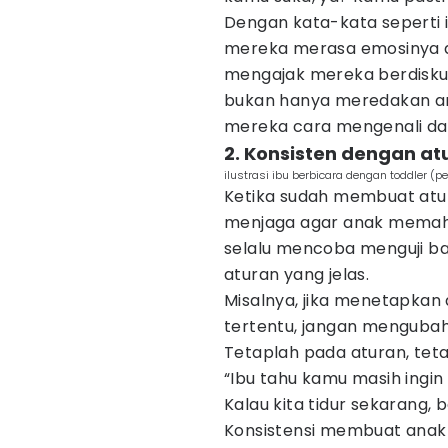
Dengan kata-kata seperti i
mereka merasa emosinya d
mengajak mereka berdiskusi
bukan hanya meredakan am
mereka cara mengenali dan
2. Konsisten dengan at
ilustrasi ibu berbicara dengan toddler (
Ketika sudah membuat atura
menjaga agar anak memah
selalu mencoba menguji b
aturan yang jelas.
Misalnya, jika menetapkan
tertentu, jangan menguba
Tetaplah pada aturan, tet
“Ibu tahu kamu masih ingin
Kalau kita tidur sekarang, b
Konsistensi membuat ana