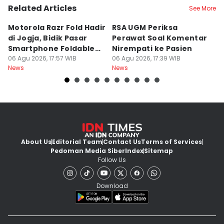
Related Articles
See More
Motorola Razr Fold Hadir
RSA UGM Periksa
A
di Jogja, Bidik Pasar
Perawat Soal Komentar
L
Smartphone Foldable
Nirempati ke Pasien
P
Premium
06 Agu 2026, 17:57 WIB
06 Agu 2026, 17:39 WIB
E
06
News
News
Ne
About Us
Editorial Team
Contact Us
Terms of Services
Pedoman Media Siber
Index
Sitemap
Follow Us
Download