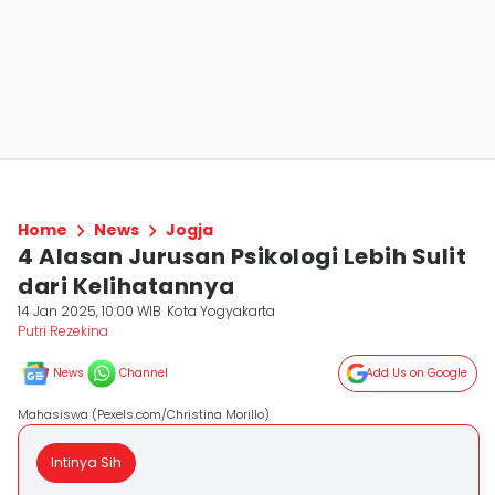
Home
News
Jogja
4 Alasan Jurusan Psikologi Lebih Sulit
dari Kelihatannya
14 Jan 2025, 10:00 WIB
Kota Yogyakarta
Putri Rezekina
News
Channel
Add Us on Google
Mahasiswa (Pexels.com/Christina Morillo)
Intinya Sih