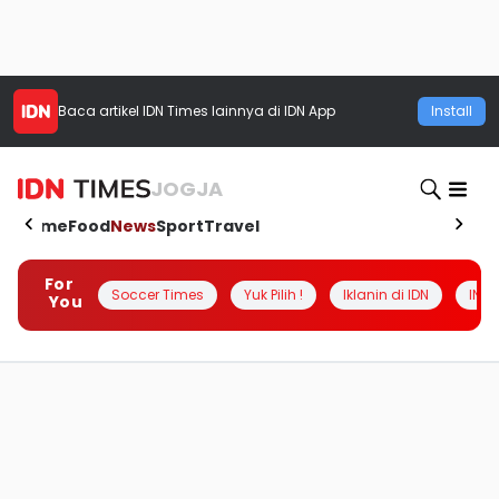
Baca artikel
IDN Times
lainnya di IDN App
Install
JOGJA
Home
Food
News
Sport
Travel
For
Soccer Times
Yuk Pilih !
Iklanin di IDN
INSI
You