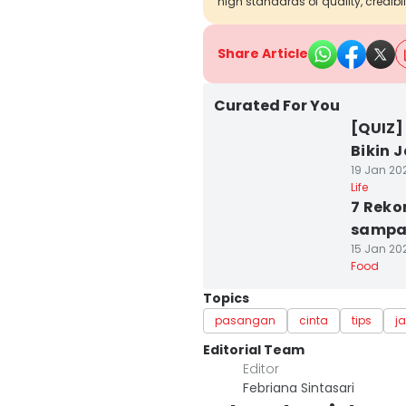
high standards of quality, credibil
Share Article
Curated For You
[QUIZ
Bikin 
19 Jan 202
Life
7 Reko
sampa
15 Jan 20
Food
Topics
pasangan
cinta
tips
j
Editorial Team
Editor
Febriana Sintasari