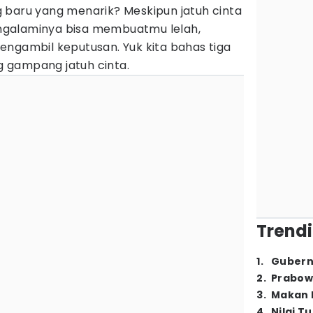
 baru yang menarik? Meskipun jatuh cinta
mengalaminya bisa membuatmu lelah,
engambil keputusan. Yuk kita bahas tiga
 gampang jatuh cinta.
Trendi
1
.
Gubern
2
.
Prabow
3
.
Makan B
4
.
Nilai T