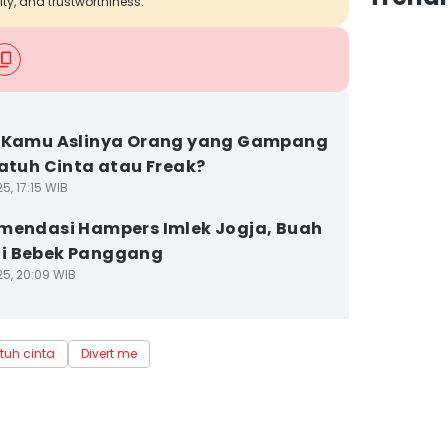
ity, and trustworthiness.
] Kamu Aslinya Orang yang Gampang
Jatuh Cinta atau Freak?
5, 17:15 WIB
mendasi Hampers Imlek Jogja, Buah
i Bebek Panggang
25, 20:09 WIB
atuh cinta
Divert me