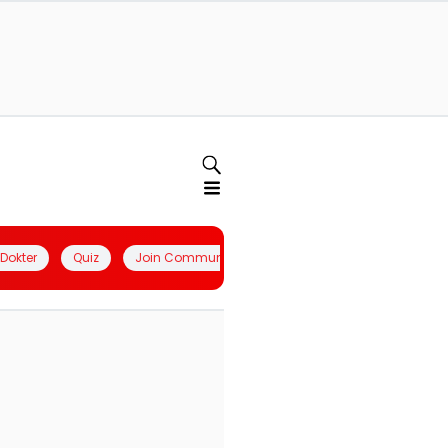
l Dokter
Quiz
Join Community