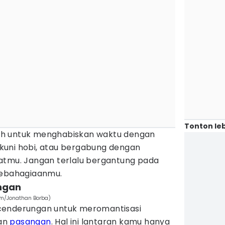
Tonton leb
ah untuk menghabiskan waktu dengan
kuni hobi, atau bergabung dengan
atmu. Jangan terlalu bergantung pada
kebahagiaanmu.
ngan
com/Jonathan Borba)
cenderungan untuk meromantisasi
an
pasangan
. Hal ini lantaran kamu hanya