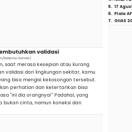
5
.
17 Agus
6
.
Piala A
7
.
GIIAS 2
membutuhkan validasi
om/Katerina Holmes)
um, saat merasa kesepian atau kurang
validasi dari lingkungan sekitar, kamu
ang bisa mengisi kekosongan tersebut.
an perhatian dan ketertarikan bisa
 "ini dia orangnya!" Padahal, yang
 bukan cinta, namun koneksi dan