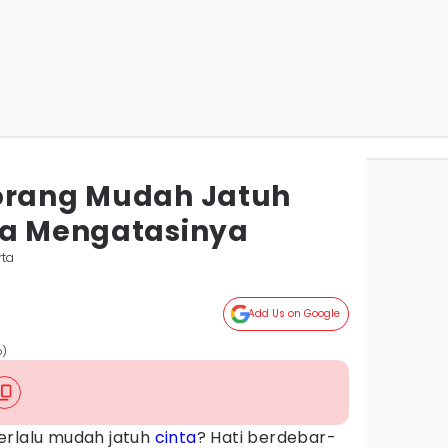
orang Mudah Jatuh
ra Mengatasinya
rta
Add Us on Google
o)
erlalu mudah jatuh
cinta
? Hati berdebar-