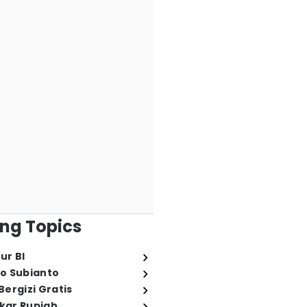
ng Topics
ur BI
o Subianto
ergizi Gratis
ukar Rupiah