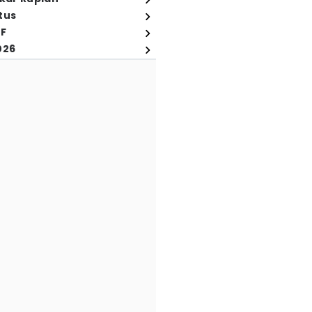
tus
FF
026