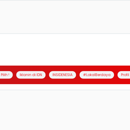
Pilih !
Iklanin di IDN
INSIDENESIA
#LokalBerdaya
Profi