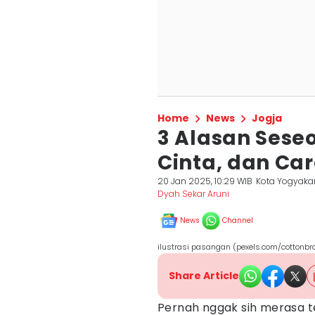
Home
News
Jogja
3 Alasan Sese
Cinta, dan Ca
20 Jan 2025, 10:29 WIB
Kota Yogyaka
Dyah Sekar Aruni
News
Channel
ilustrasi pasangan (pexels.com/cottonbr
Share Article
Pernah nggak sih merasa t