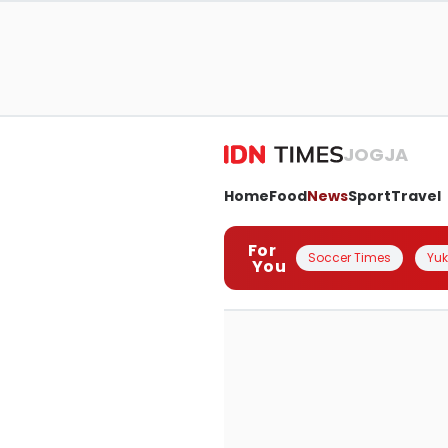
JOGJA
Home
Food
News
Sport
Travel
For
Soccer Times
Yuk 
You