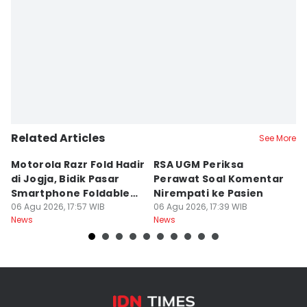
Related Articles
See More
Motorola Razr Fold Hadir
RSA UGM Periksa
A
di Jogja, Bidik Pasar
Perawat Soal Komentar
L
Smartphone Foldable
Nirempati ke Pasien
P
Premium
06 Agu 2026, 17:57 WIB
06 Agu 2026, 17:39 WIB
E
06
News
News
Ne