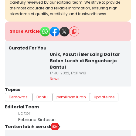
carefully reviewed by our editorial team. We strive to provide
the most accurate and reliable information, ensuring high
standards of quality, credibility, and trustworthiness.
Share Article
Curated For You
Unik, Pasutri Bersaing Daftar
Balon Lurah di Bangunharjo
Bantul
17 Jul 2022, 17:31 WIB
News
Topics
Demokrasi
Bantul
pemilihan lurah
Update me
Editorial Team
Editor
Febriana Sintasari
Tonton lebih seru di