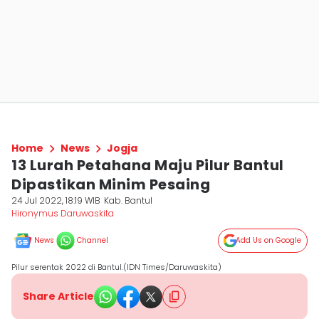
Home
News
Jogja
13 Lurah Petahana Maju Pilur Bantul
Dipastikan Minim Pesaing
24 Jul 2022, 18:19 WIB
Kab. Bantul
Hironymus Daruwaskita
News
Channel
Add Us on Google
Pilur serentak 2022 di Bantul.(IDN Times/Daruwaskita)
Share Article