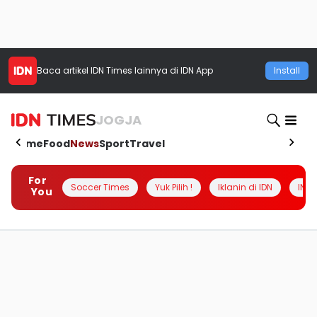
Baca artikel
IDN Times
lainnya di IDN App
Install
JOGJA
Home
Food
News
Sport
Travel
For
Soccer Times
Yuk Pilih !
Iklanin di IDN
INSI
You