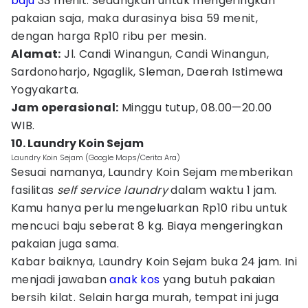
baju
33 menit. Sedangkan untuk mengeringkan
pakaian saja, maka durasinya bisa 59 menit,
dengan harga Rp10 ribu per mesin.
Alamat:
Jl. Candi Winangun, Candi Winangun,
Sardonoharjo, Ngaglik, Sleman, Daerah Istimewa
Yogyakarta.
Jam operasional:
Minggu tutup, 08.00—20.00
WIB.
10. Laundry Koin Sejam
Laundry Koin Sejam (Google Maps/Cerita Ara)
Sesuai namanya, Laundry Koin Sejam memberikan
fasilitas
self service laundry
dalam waktu 1 jam.
Kamu hanya perlu mengeluarkan Rp10 ribu untuk
mencuci baju seberat 8 kg. Biaya mengeringkan
pakaian juga sama.
Kabar baiknya, Laundry Koin Sejam buka 24 jam. Ini
menjadi jawaban
anak kos
yang butuh pakaian
bersih kilat. Selain harga murah, tempat ini juga