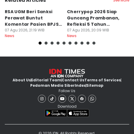
Related Articles
See More
RSA UGM Beri Sanksi
Cherrypop 2026 Siap
K
Perawat Buntut
Guncang Prambanan,
K
Komentar Pasien BPJS
Refleksi 5 Tahun
B
di Medsos
07 Agu 2026, 21:19 WIB
Perjalanan
07 Agu 2026, 20:09 WIB
J
07
News
News
Ne
About Us
Editorial Team
Contact Us
Terms of Services
Pedoman Media Siber
Index
Sitemap
Follow Us
Download
© 2026 IDN. All Rights Reserved.