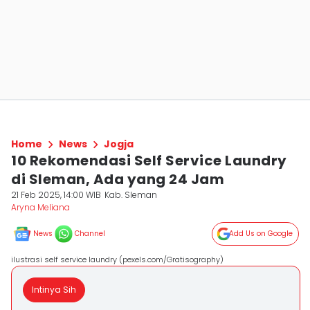
Home
News
Jogja
10 Rekomendasi Self Service Laundry
di Sleman, Ada yang 24 Jam
21 Feb 2025, 14:00 WIB
Kab. Sleman
Aryna Meliana
News
Channel
Add Us on Google
ilustrasi self service laundry (pexels.com/Gratisography)
Intinya Sih