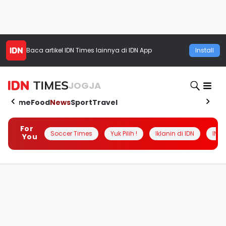
Baca artikel
IDN Times
lainnya di IDN App
Install
JOGJA
Home
Food
News
Sport
Travel
For
Soccer Times
Yuk Pilih !
Iklanin di IDN
INSI
You