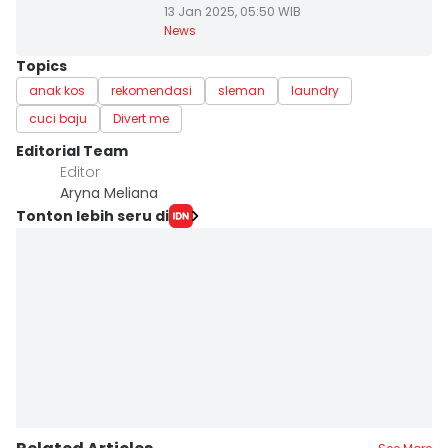
13 Jan 2025, 05:50 WIB
News
Topics
anak kos
rekomendasi
sleman
laundry
cuci baju
Divert me
Editorial Team
Editor
Aryna Meliana
Tonton lebih seru di