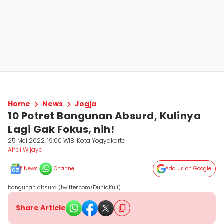
Home
News
Jogja
10 Potret Bangunan Absurd, Kulinya
Lagi Gak Fokus, nih!
25 Mei 2022, 19:00 WIB
Kota Yogyakarta
Ahdi Wijaya
News
Channel
Add Us on Google
bangunan absurd (twitter.com/DuniaKuli)
Share Article