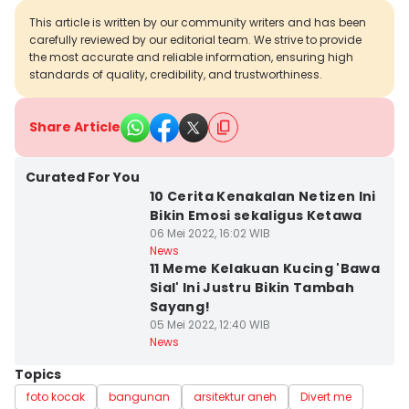
This article is written by our community writers and has been
carefully reviewed by our editorial team. We strive to provide
the most accurate and reliable information, ensuring high
standards of quality, credibility, and trustworthiness.
Share Article
Curated For You
10 Cerita Kenakalan Netizen Ini
Bikin Emosi sekaligus Ketawa
06 Mei 2022, 16:02 WIB
News
11 Meme Kelakuan Kucing 'Bawa
Sial' Ini Justru Bikin Tambah
Sayang!
05 Mei 2022, 12:40 WIB
News
Topics
foto kocak
bangunan
arsitektur aneh
Divert me