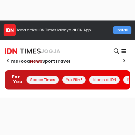
Baca artikel
IDN Times
lainnya di IDN App
Install
JOGJA
Home
Food
News
Sport
Travel
For
Soccer Times
Yuk Pilih !
Iklanin di IDN
INSI
You