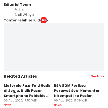
Editorial Team
Editor
Ahdi Wijaya
Tonton lebih seru di
Related Articles
See More
Motorola Razr Fold Hadir
RSA UGM Periksa
A
di Jogja, Bidik Pasar
Perawat Soal Komentar
L
Smartphone Foldable
Nirempati ke Pasien
P
Premium
06 Agu 2026, 17:57 WIB
06 Agu 2026, 17:39 WIB
E
06
News
News
Ne