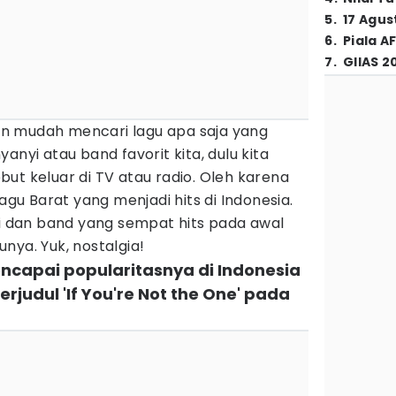
5
.
17 Agus
6
.
Piala A
7
.
GIIAS 2
ngan mudah mencari lagu apa saja yang
anyi atau band favorit kita, dulu kita
ut keluar di TV atau radio. Oleh karena
lagu Barat yang menjadi hits di Indonesia.
yi dan band yang sempat hits pada awal
nya. Yuk, nostalgia!
encapai popularitasnya di Indonesia
rjudul 'If You're Not the One' pada