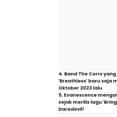
4. Band The Corrs yang
'Breathless' baru saja
Oktober 2023 lalu
5. Evanescence mengaw
sejak merilis lagu 'Brin
Daredevil!