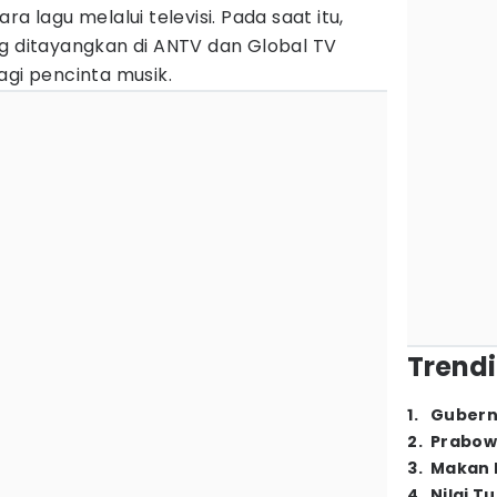
a lagu melalui televisi. Pada saat itu,
ng ditayangkan di ANTV dan Global TV
agi pencinta musik.
Trendi
1
.
Gubern
2
.
Prabow
3
.
Makan B
4
.
Nilai T