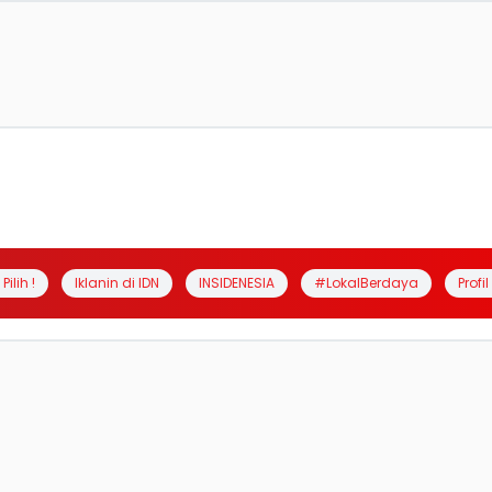
Pilih !
Iklanin di IDN
INSIDENESIA
#LokalBerdaya
Profi