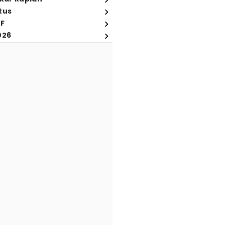
tus
FF
026