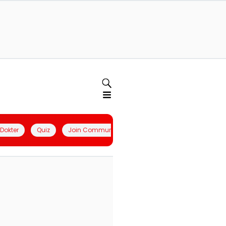
l Dokter
Quiz
Join Community