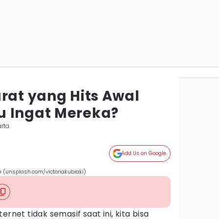
rat yang Hits Awal
u Ingat Mereka?
rta
Add Us on Google
 (unsplash.com/victoriakubiaki)
ernet tidak semasif saat ini, kita bisa