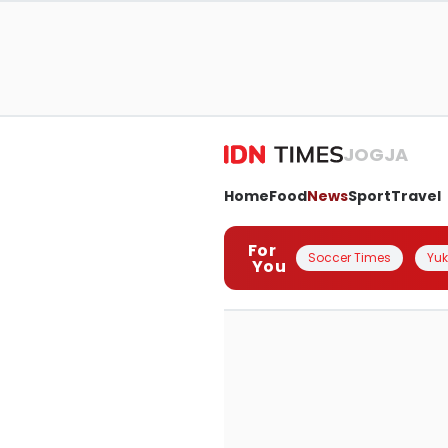
JOGJA
Home
Food
News
Sport
Travel
For
Soccer Times
Yuk 
You