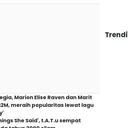
Trend
egia, Marion Elise Raven dan Marit
M2M, meraih popularitas lewat lagu
y'
Things She Said', t.A.T.u sempat