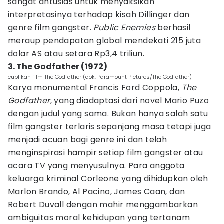
sangat antusias untuk menyaksikan
interpretasinya terhadap kisah Dillinger dan
genre film gangster.
Public Enemies
berhasil
meraup pendapatan global mendekati 215 juta
dolar AS atau setara Rp3,4 triliun.
3. The Godfather (1972)
cuplikan film The Godfather (dok. Paramount Pictures/The Godfather)
Karya monumental Francis Ford Coppola,
The
Godfather
, yang diadaptasi dari novel Mario Puzo
dengan judul yang sama. Bukan hanya salah satu
film gangster terlaris sepanjang masa tetapi juga
menjadi acuan bagi genre ini dan telah
menginspirasi hampir setiap film gangster atau
acara TV yang menyusulnya. Para anggota
keluarga kriminal Corleone yang dihidupkan oleh
Marlon Brando, Al Pacino, James Caan, dan
Robert Duvall dengan mahir menggambarkan
ambiguitas moral kehidupan yang tertanam