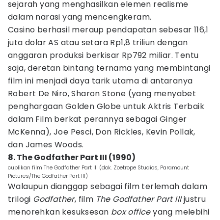
sejarah yang menghasilkan elemen realisme
dalam narasi yang mencengkeram.
Casino berhasil meraup pendapatan sebesar 116,1
juta dolar AS atau setara Rp1,8 triliun dengan
anggaran produksi berkisar Rp792 miliar. Tentu
saja, deretan bintang ternama yang membintangi
film ini menjadi daya tarik utama di antaranya
Robert De Niro, Sharon Stone (yang menyabet
penghargaan Golden Globe untuk Aktris Terbaik
dalam Film berkat perannya sebagai Ginger
McKenna), Joe Pesci, Don Rickles, Kevin Pollak,
dan James Woods.
8. The Godfather Part III (1990)
cuplikan film The Godfather Part III (dok. Zoetrope Studios, Paramount
Pictures/The Godfather Part III)
Walaupun dianggap sebagai film terlemah dalam
trilogi
Godfather
, film
The Godfather Part III
justru
menorehkan kesuksesan
box office
yang melebihi