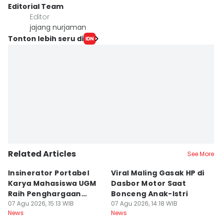
Editorial Team
Editor
jajang nurjaman
Tonton lebih seru di
Related Articles
See More
Insinerator Portabel
Viral Maling Gasak HP di
M
Karya Mahasiswa UGM
Dasbor Motor Saat
di
Raih Penghargaan
Bonceng Anak-Istri
S
Internasional
07 Agu 2026, 15:13 WIB
07 Agu 2026, 14:18 WIB
P
06
News
News
Ne