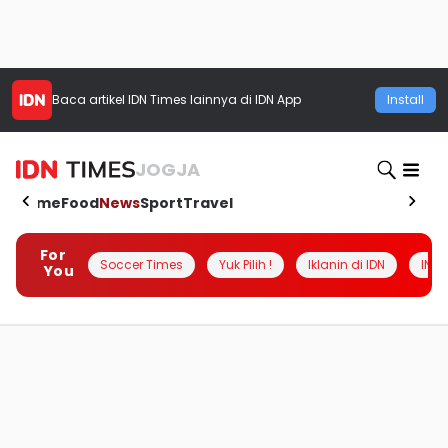
Baca artikel
IDN Times
lainnya di IDN App
Install
JOGJA
Home
Food
News
Sport
Travel
For
Soccer Times
Yuk Pilih !
Iklanin di IDN
INSI
You