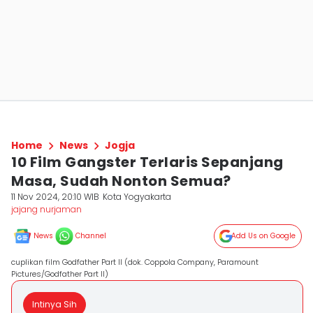
Home
News
Jogja
10 Film Gangster Terlaris Sepanjang
Masa, Sudah Nonton Semua?
11 Nov 2024, 20:10 WIB
Kota Yogyakarta
jajang nurjaman
News
Channel
Add Us on Google
cuplikan film Godfather Part II (dok. Coppola Company, Paramount
Pictures/Godfather Part II)
Intinya Sih