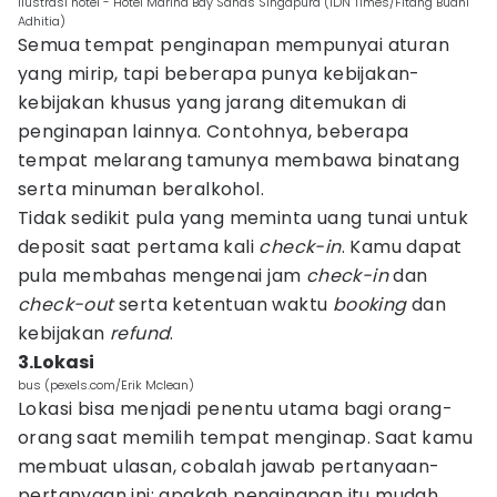
Ilustrasi hotel - Hotel Marina Bay Sands Singapura (IDN Times/Fitang Budhi
Adhitia)
Semua tempat penginapan mempunyai aturan
yang mirip, tapi beberapa punya kebijakan-
kebijakan khusus yang jarang ditemukan di
penginapan lainnya. Contohnya, beberapa
tempat melarang tamunya membawa binatang
serta minuman beralkohol.
Tidak sedikit pula yang meminta uang tunai untuk
deposit saat pertama kali
check-in
. Kamu dapat
pula membahas mengenai jam
check-in
dan
check-out
serta ketentuan waktu
booking
dan
kebijakan
refund
.
3.Lokasi
bus (pexels.com/Erik Mclean)
Lokasi bisa menjadi penentu utama bagi orang-
orang saat memilih tempat menginap. Saat kamu
membuat ulasan, cobalah jawab pertanyaan-
pertanyaan ini: apakah penginapan itu mudah