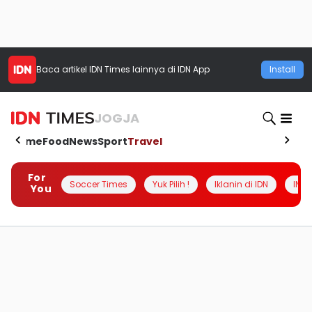
Baca artikel
IDN Times
lainnya di IDN App
Install
JOGJA
Home
Food
News
Sport
Travel
For
Soccer Times
Yuk Pilih !
Iklanin di IDN
INSI
You