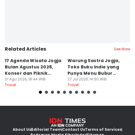
Related Articles
See More
17 Agenda Wisata Jogja
Warung Sastra Jogja,
13
Bulan Agustus 2026,
Toko Buku Indie yang
L
Konser dan Piknik
Punya Menu Bubur
Fa
Literasi
01 Agu 2026, 18:44 WIB
Manado
27 Jul 2026, 14:50 WIB
M
20
Travel
Travel
Tr
About Us
Editorial Team
Contact Us
Terms of Services
Pedoman Media Siber
Index
Sitemap