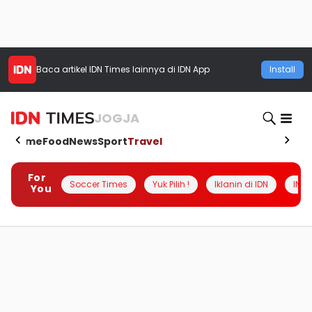
Baca artikel
IDN Times
lainnya di IDN App
Install
JOGJA
Home
Food
News
Sport
Travel
For
Soccer Times
Yuk Pilih !
Iklanin di IDN
INSI
You