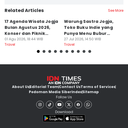
Related Articles
See More
17 Agenda Wisata Jogja
Warung Sastra Jogja,
13
Bulan Agustus 2026,
Toko Buku Indie yang
L
Konser dan Piknik
Punya Menu Bubur
Fa
Literasi
01 Agu 2026, 18:44 WIB
Manado
27 Jul 2026, 14:50 WIB
M
20
Travel
Travel
Tr
About Us
Editorial Team
Contact Us
Terms of Services
Pedoman Media Siber
Index
Sitemap
Follow Us
Download