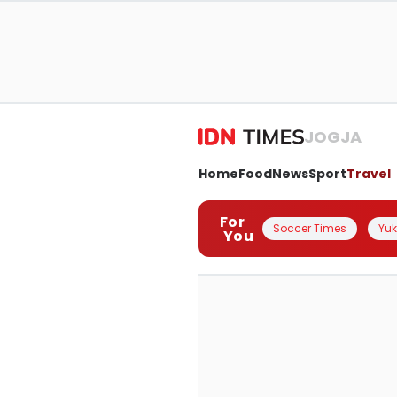
JOGJA
Home
Food
News
Sport
Travel
For
Soccer Times
Yuk 
You