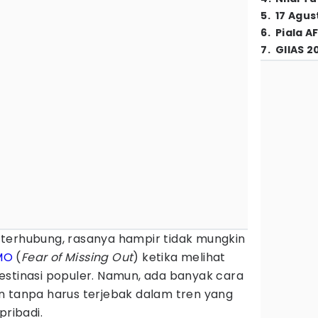
5
.
17 Agus
6
.
Piala A
7
.
GIIAS 2
terhubung, rasanya hampir tidak mungkin
MO
(
Fear of Missing Out
) ketika melihat
estinasi populer. Namun, ada banyak cara
n tanpa harus terjebak dalam tren yang
pribadi.