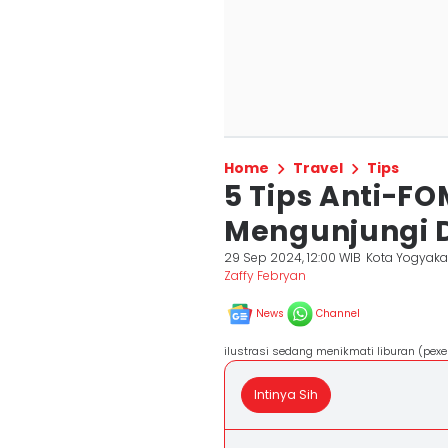
Home
Travel
Tips
5 Tips Anti-F
Mengunjungi D
29 Sep 2024, 12:00 WIB
Kota Yogyaka
Zaffy Febryan
News
Channel
ilustrasi sedang menikmati liburan (pex
Intinya Sih