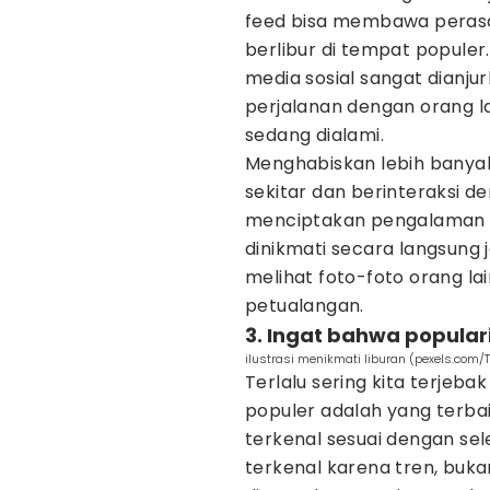
feed bisa membawa perasaa
berlibur di tempat populer
media sosial sangat dianj
perjalanan dengan orang l
sedang dialami.
Menghabiskan lebih banya
sekitar dan berinteraksi d
menciptakan pengalaman 
dinikmati secara langsung 
melihat foto-foto orang lain
petualangan.
3. Ingat bahwa popular
ilustrasi menikmati liburan (pexels.com/
Terlalu sering kita terjeb
populer adalah yang terba
terkenal sesuai dengan sel
terkenal karena tren, buk