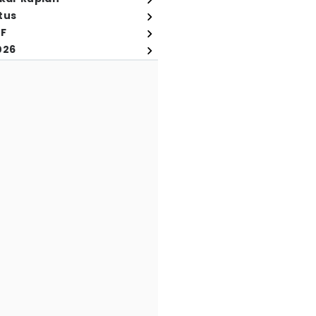
tus
FF
026