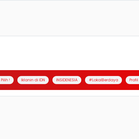
Pilih !
Iklanin di IDN
INSIDENESIA
#LokalBerdaya
Profi