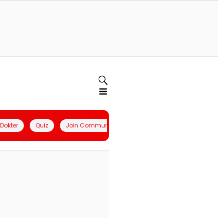
l Dokter
Quiz
Join Community