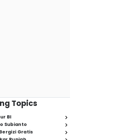
ng Topics
ur BI
o Subianto
ergizi Gratis
ukar Rupiah