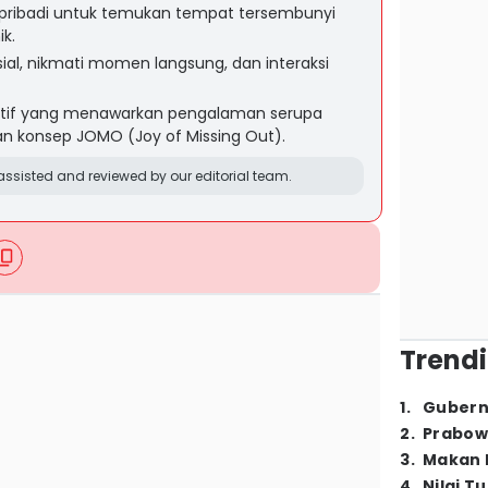
pribadi untuk temukan tempat tersembunyi
k.
ial, nikmati momen langsung, dan interaksi
atif yang menawarkan pengalaman serupa
an konsep JOMO (Joy of Missing Out).
ssisted and reviewed by our editorial team.
Trendi
1
.
Gubern
2
.
Prabow
3
.
Makan B
4
.
Nilai T