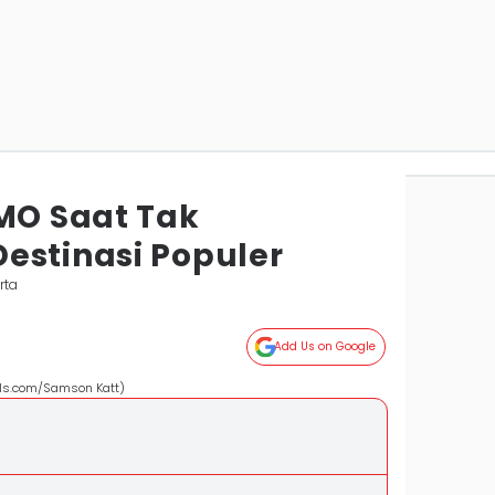
OMO Saat Tak
estinasi Populer
rta
Add Us on Google
els.com/Samson Katt)