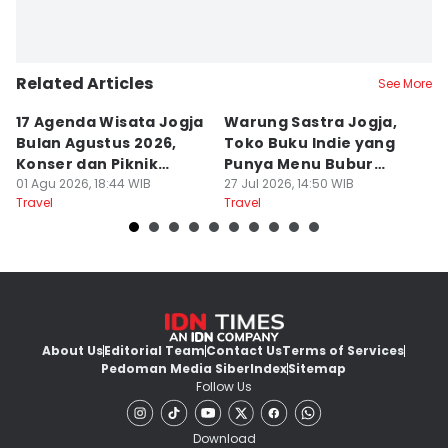
Related Articles
See More
17 Agenda Wisata Jogja
Warung Sastra Jogja,
13
Bulan Agustus 2026,
Toko Buku Indie yang
L
Konser dan Piknik
Punya Menu Bubur
Fa
Literasi
01 Agu 2026, 18:44 WIB
Manado
27 Jul 2026, 14:50 WIB
M
20
Travel
Travel
Tr
About Us
Editorial Team
Contact Us
Terms of Services
Pedoman Media Siber
Index
Sitemap
Follow Us
Download