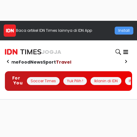
Baca artikel
IDN Times
lainnya di IDN App
Install
JOGJA
Home
Food
News
Sport
Travel
For
Soccer Times
Yuk Pilih !
Iklanin di IDN
INSI
You