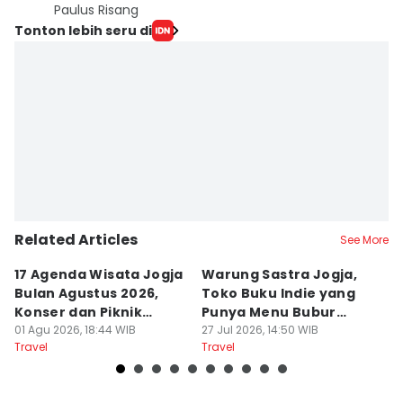
Paulus Risang
Tonton lebih seru di
Related Articles
See More
17 Agenda Wisata Jogja
Warung Sastra Jogja,
13
Bulan Agustus 2026,
Toko Buku Indie yang
L
Konser dan Piknik
Punya Menu Bubur
Fa
Literasi
01 Agu 2026, 18:44 WIB
Manado
27 Jul 2026, 14:50 WIB
M
20
Travel
Travel
Tr