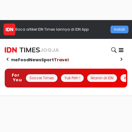
Baca artikel
IDN Times
lainnya di IDN App
Install
JOGJA
Home
Food
News
Sport
Travel
For
Soccer Times
Yuk Pilih !
Iklanin di IDN
INSI
You