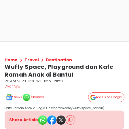
Home
Travel
Destination
Wuffy Space, Playground dan Kafe
Ramah Anak di Bantul
26 Apr 2023, 13:20 WIB
Kab. Bantul
Dyar Ayu
News
Channel
Add Us on Google
Cafe Ramah Anak di Jogja (instagram.com/wuffyspace_bantul)
Share Article