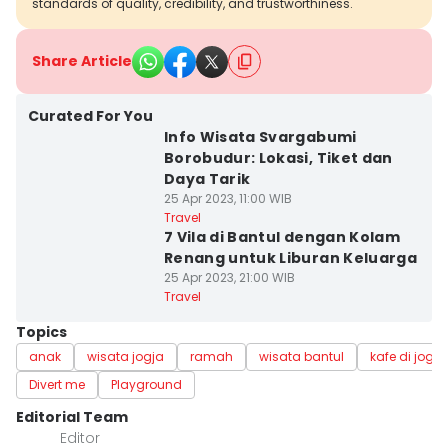
standards of quality, credibility, and trustworthiness.
Share Article
Curated For You
Info Wisata Svargabumi
Borobudur: Lokasi, Tiket dan
Daya Tarik
25 Apr 2023, 11:00 WIB
Travel
7 Vila di Bantul dengan Kolam
Renang untuk Liburan Keluarga
25 Apr 2023, 21:00 WIB
Travel
Topics
anak
wisata jogja
ramah
wisata bantul
kafe di jogja
Divert me
Playground
Editorial Team
Editor