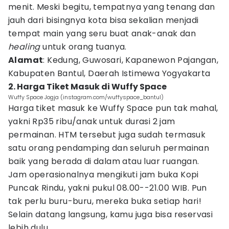
menit. Meski begitu, tempatnya yang tenang dan
jauh dari bisingnya kota bisa sekalian menjadi
tempat main yang seru buat anak-anak dan
healing
untuk orang tuanya.
Alamat
: Kedung, Guwosari, Kapanewon Pajangan,
Kabupaten Bantul, Daerah Istimewa Yogyakarta
2. Harga Tiket Masuk di Wuffy Space
Wuffy Space Jogja (instagram.com/wuffyspace_bantul)
Harga tiket masuk ke Wuffy Space pun tak mahal,
yakni Rp35 ribu/anak untuk durasi 2 jam
permainan. HTM tersebut juga sudah termasuk
satu orang pendamping dan seluruh permainan
baik yang berada di dalam atau luar ruangan.
Jam operasionalnya mengikuti jam buka Kopi
Puncak Rindu, yakni pukul 08.00--21.00 WIB. Pun
tak perlu buru-buru, mereka buka setiap hari!
Selain datang langsung, kamu juga bisa reservasi
lebih dulu.