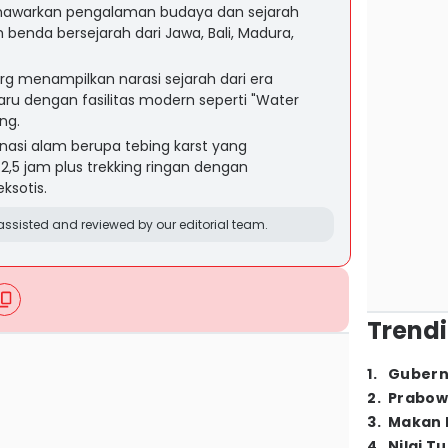
warkan pengalaman budaya dan sejarah
h benda bersejarah dari Jawa, Bali, Madura,
 menampilkan narasi sejarah dari era
ru dengan fasilitas modern seperti "Water
ng.
inasi alam berupa tebing karst yang
,5 jam plus trekking ringan dengan
ksotis.
ssisted and reviewed by our editorial team.
Trendi
1
.
Gubern
2
.
Prabow
3
.
Makan B
4
.
Nilai T