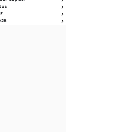
tus
FF
026