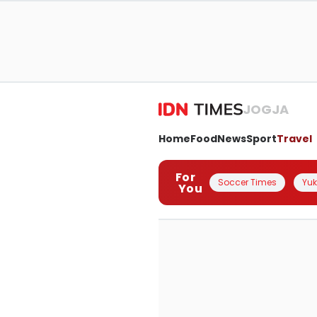
JOGJA
Home
Food
News
Sport
Travel
For
Soccer Times
Yuk 
You