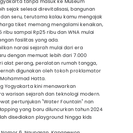
ogyakarta tanpa masuk ke Museum
 sejak selesai direvitalisasi, bangunan
k dan seru, terutama kalau kamu mengajak
i harga tiket memang mengalami kenaikan,
15 ribu sampai Rp25 ribu dan WNA mulai
dengan fasilitas yang ada.
lkan narasi sejarah mulai dari era
ru dengan memuat lebih dari 7.000
ri alat perang, peralatan rumah tangga,
ernah digunakan oleh tokoh proklamator
an Mohammad Hatta.
g Yogyakarta kini menawarkan
 warisan sejarah dan teknologi modern.
lewat pertunjukan "Water Fountain" nan
Mapping yang baru diluncurkan tahun 2024
telah disediakan playground hingga kids
o Nomor 6, Ngupasan, Kapanewon