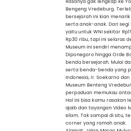
Rasanya gak lengkap ke Y
Bengeng Vredeburg. Terlebih
bersejarah ini kian menari
serta anak-anak. Dari seg
yaitu untuk WNI sekitar Rp
Rp30 ribu, tapi ini selaras 
Museum ini sendiri menampi
Diponegoro hingga Orde Ba
benda bersejarah. Mulai da
serta benda-benda yang p
Indonesia, Ir. Soekarno d
​Museum Benteng Vredebur
perpaduan memukau antara
Hal ini bisa kamu rasakan 
ajaib dan tayangan Video 
silam. Tak sampai di situ, 
corner yang ramah anak.
Alamat: Jalan Margo Muly