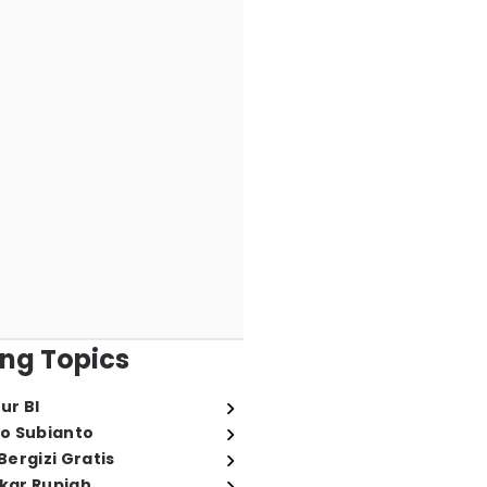
ng Topics
ur BI
o Subianto
ergizi Gratis
ukar Rupiah