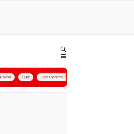
l Dokter
Quiz
Join Community