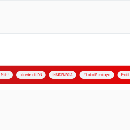
Pilih !
Iklanin di IDN
INSIDENESIA
#LokalBerdaya
Profi