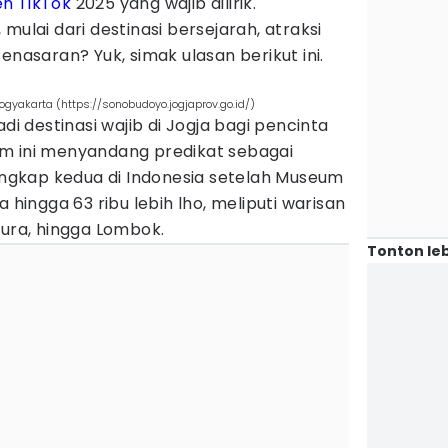
en TikTok
2025 yang wajib dilirik.
mulai dari destinasi bersejarah, atraksi
enasaran? Yuk, simak ulasan berikut ini.
yakarta (https://sonobudoyo.jogjaprov.go.id/)
 destinasi wajib di Jogja bagi pencinta
m ini menyandang predikat sebagai
gkap kedua di Indonesia setelah Museum
a hingga 63 ribu lebih lho, meliputi warisan
dura, hingga Lombok.
Tonton leb