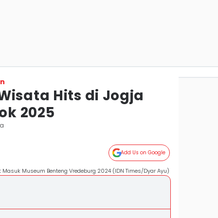
on
isata Hits di Jogja
Tok 2025
ta
Add Us on Google
ket Masuk Museum Benteng Vredeburg 2024 (IDN Times/Dyar Ayu)