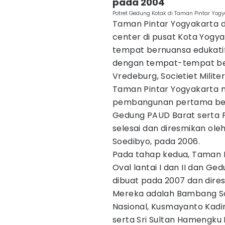
pada 2004
Potret Gedung Kotak di Taman Pintar Yogy
Taman Pintar Yogyakarta 
center di pusat Kota Yogy
tempat bernuansa edukatif
dengan tempat-tempat bern
Vredeburg, Societiet Milit
Taman Pintar Yogyakarta mu
pembangunan pertama berf
Gedung PAUD Barat serta 
selesai dan diresmikan ole
Soedibyo, pada 2006.
Pada tahap kedua, Taman 
Oval lantai I dan II dan Ged
dibuat pada 2007 dan dire
Mereka adalah Bambang So
Nasional, Kusmayanto Kadi
serta Sri Sultan Hamengku