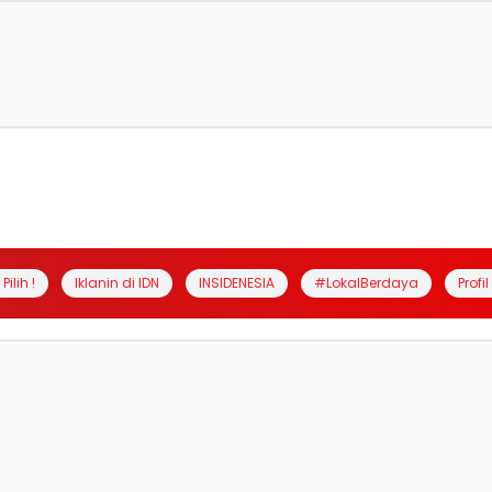
Pilih !
Iklanin di IDN
INSIDENESIA
#LokalBerdaya
Profi