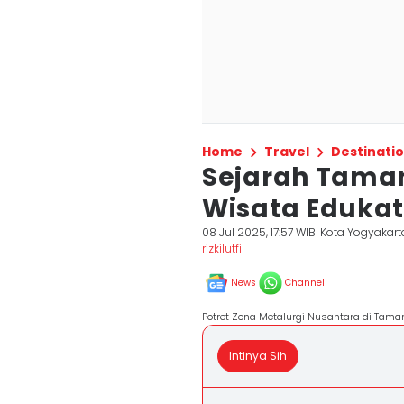
Home
Travel
Destinati
Sejarah Taman
Wisata Edukati
08 Jul 2025, 17:57 WIB
Kota Yogyakart
rizkilutfi
News
Channel
Potret Zona Metalurgi Nusantara di Taman
Intinya Sih