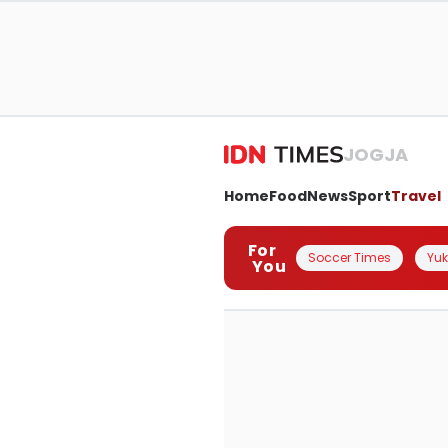
JOGJA
Home
Food
News
Sport
Travel
For
Soccer Times
Yuk 
You