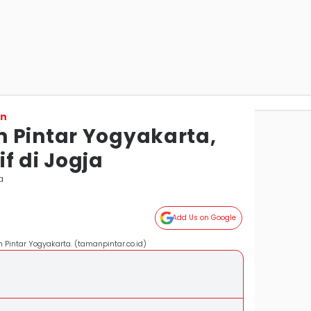
on
 Pintar Yogyakarta,
f di Jogja
a
Add Us on Google
 Pintar Yogyakarta. (tamanpintar.co.id)