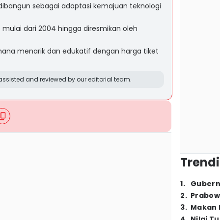
dibangun sebagai adaptasi kemajuan teknologi
mulai dari 2004 hingga diresmikan oleh
na menarik dan edukatif dengan harga tiket
ssisted and reviewed by our editorial team.
Trendi
1
.
Gubern
2
.
Prabow
3
.
Makan B
4
.
Nilai T