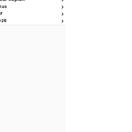
tus
FF
026