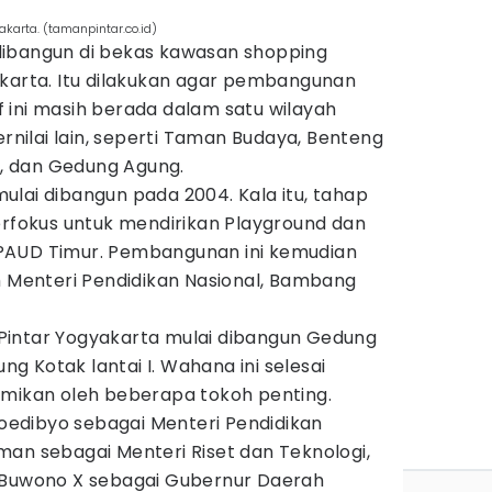
akarta. (tamanpintar.co.id)
dibangun di bekas kawasan shopping
akarta. Itu dilakukan agar pembangunan
 ini masih berada dalam satu wilayah
ilai lain, seperti Taman Budaya, Benteng
er, dan Gedung Agung.
lai dibangun pada 2004. Kala itu, tahap
okus untuk mendirikan Playground dan
PAUD Timur. Pembangunan ini kemudian
h Menteri Pendidikan Nasional, Bambang
Pintar Yogyakarta mulai dibangun Gedung
ung Kotak lantai I. Wahana ini selesai
smikan oleh beberapa tokoh penting.
edibyo sebagai Menteri Pendidikan
man sebagai Menteri Riset dan Teknologi,
 Buwono X sebagai Gubernur Daerah