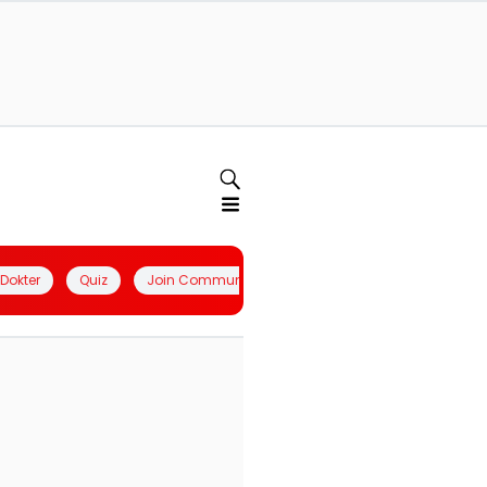
l Dokter
Quiz
Join Community