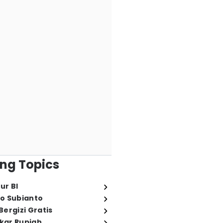
ng Topics
ur BI
o Subianto
ergizi Gratis
ukar Rupiah