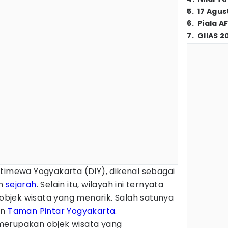
5
.
17 Agus
6
.
Piala A
7
.
GIIAS 2
timewa Yogyakarta (DIY), dikenal sebagai
an
sejarah
. Selain itu, wilayah ini ternyata
bjek wisata yang menarik. Salah satunya
an
Taman Pintar Yogyakarta
.
merupakan objek wisata yang