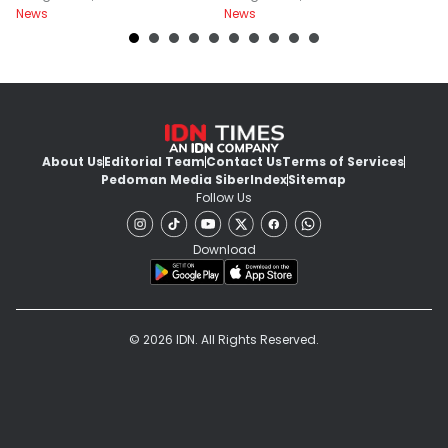
News
News
Ne
About Us
Editorial Team
Contact Us
Terms of Services
Pedoman Media Siber
Index
Sitemap
Follow Us
Download
© 2026 IDN. All Rights Reserved.