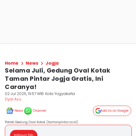
Home
News
Jogja
Selama Juli, Gedung Oval Kotak
Taman Pintar Jogja Gratis, Ini
Caranya!
02 Jul 2025, 19:57 WIB
Kota Yogyakarta
Dyar Ayu
News
Channel
Add Us on Google
Potret Gedung Oval Kotak (tamanpintar.co.id)
Intinya Sih