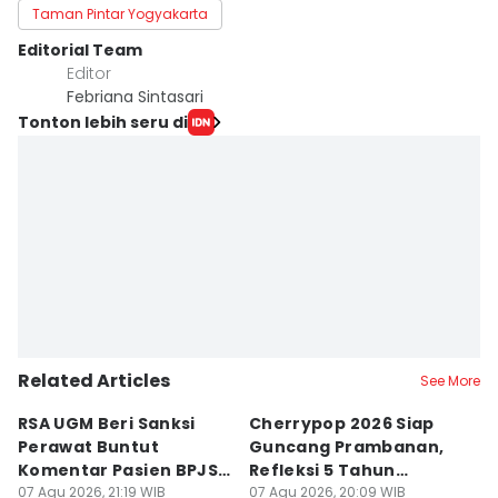
Taman Pintar Yogyakarta
Editorial Team
Editor
Febriana Sintasari
Tonton lebih seru di
Related Articles
See More
RSA UGM Beri Sanksi
Cherrypop 2026 Siap
K
Perawat Buntut
Guncang Prambanan,
K
Komentar Pasien BPJS
Refleksi 5 Tahun
B
di Medsos
07 Agu 2026, 21:19 WIB
Perjalanan
07 Agu 2026, 20:09 WIB
J
07