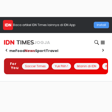
Baca artikel
IDN Times
lainnya di IDN App
Install
JOGJA
Home
Food
News
Sport
Travel
For
Soccer Times
Yuk Pilih !
Iklanin di IDN
INSI
You