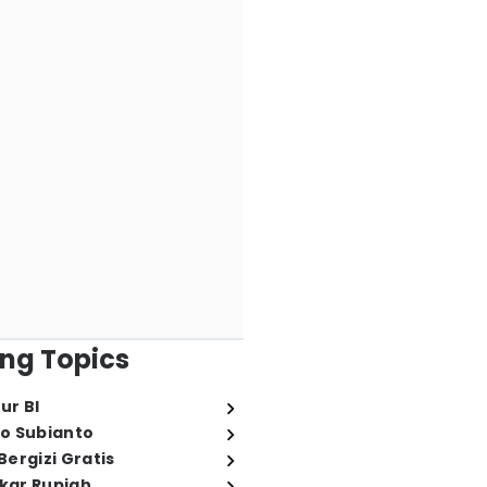
ng Topics
ur BI
o Subianto
ergizi Gratis
ukar Rupiah