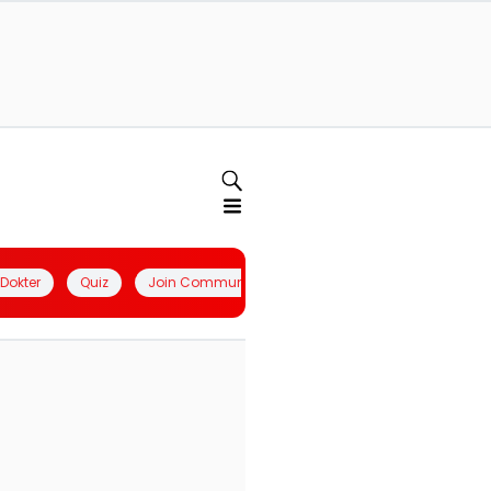
l Dokter
Quiz
Join Community