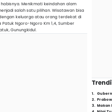
a habisnya. Menikmati keindahan alam
menjadi salah satu pilihan. Wisatawan bisa
dengan keluarga atau orang terdekat di
a Patuk Ngoro-Ngoro Km 1,4, Sumber
tuk, Gunungkidul.
Trendi
1
.
Gubern
2
.
Prabow
3
.
Makan B
4
.
Nilai T