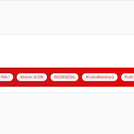
Pilih !
Iklanin di IDN
INSIDENESIA
#LokalBerdaya
Profi