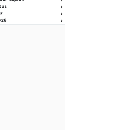
tus
FF
026