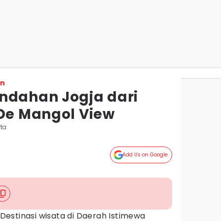
on
ndahan Jogja dari
 De Mangol View
rta
Add Us on Google
Destinasi wisata di Daerah Istimewa