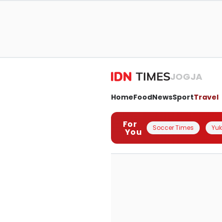
JOGJA
Home
Food
News
Sport
Travel
For
Soccer Times
Yuk 
You