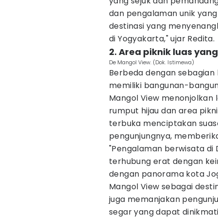
yang sejuk dan pemandanga
dan pengalaman unik yang 
destinasi yang menyenang
di Yogyakarta," ujar Redita.
2. Area piknik luas ya
De Mangol View. (Dok. Istimewa)
Berbeda dengan sebagian 
memiliki bangunan-bangun
Mangol View menonjolkan 
rumput hijau dan area pikn
terbuka menciptakan suas
pengunjungnya, memberik
"Pengalaman berwisata di
terhubung erat dengan kei
dengan panorama kota Jog
Mangol View sebagai desti
juga memanjakan pengunju
segar yang dapat dinikmati