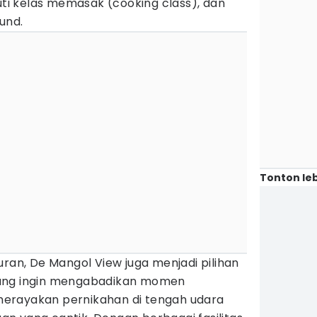
kuti kelas memasak (cooking class), dan
und.
Tonton leb
uran, De Mangol View juga menjadi pilihan
yang ingin mengabadikan momen
erayakan pernikahan di tengah udara