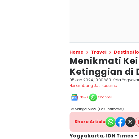
Home
Travel
Destinati
Menikmati Kei
Ketinggian di
05 Jan 2024, 19:30 WIB
Kota Yogyaka
Herlambang Jati Kusumo
News
Channel
De Mangol View. (Dok. Istimewa)
Share Article
Yogyakarta, IDN Times
- 