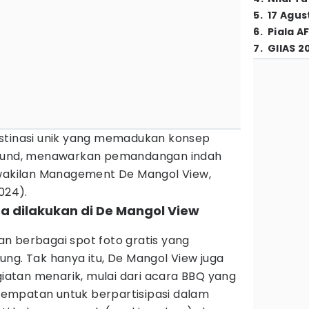
5
.
17 Agus
6
.
Piala A
7
.
GIIAS 2
stinasi unik yang memadukan konsep
round, menawarkan pemandangan indah
rwakilan Management De Mangol View,
024).
isa dilakukan di De Mangol View
n berbagai spot foto gratis yang
ng. Tak hanya itu, De Mangol View juga
atan menarik, mulai dari acara BBQ yang
empatan untuk berpartisipasi dalam