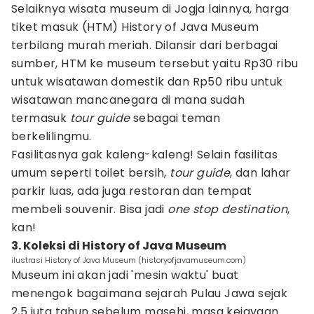
Selaiknya wisata museum di Jogja lainnya, harga
tiket masuk (HTM) History of Java Museum
terbilang murah meriah. Dilansir dari berbagai
sumber, HTM ke museum tersebut yaitu Rp30 ribu
untuk wisatawan domestik dan Rp50 ribu untuk
wisatawan mancanegara di mana sudah
termasuk
tour guide
sebagai teman
berkelilingmu.
Fasilitasnya gak kaleng-kaleng! Selain fasilitas
umum seperti toilet bersih,
tour guide
, dan lahar
parkir luas, ada juga restoran dan tempat
membeli souvenir. Bisa jadi
one stop destination
,
kan!
3. Koleksi di History of Java Museum
ilustrasi History of Java Museum (historyofjavamuseum.com)
Museum ini akan jadi 'mesin waktu' buat
menengok bagaimana sejarah Pulau Jawa sejak
2,5 juta tahun sebelum masehi, masa kejayaan