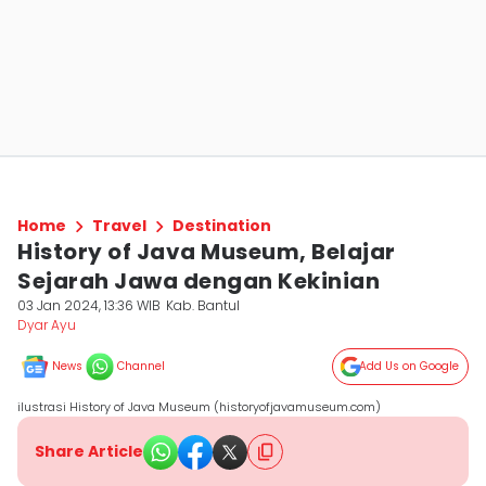
Home
Travel
Destination
History of Java Museum, Belajar
Sejarah Jawa dengan Kekinian
03 Jan 2024, 13:36 WIB
Kab. Bantul
Dyar Ayu
News
Channel
Add Us on Google
ilustrasi History of Java Museum (historyofjavamuseum.com)
Share Article