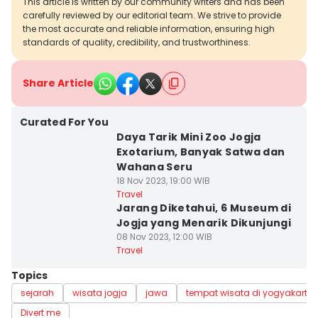
This article is written by our community writers and has been
carefully reviewed by our editorial team. We strive to provide
the most accurate and reliable information, ensuring high
standards of quality, credibility, and trustworthiness.
Share Article
Curated For You
Daya Tarik Mini Zoo Jogja
Exotarium, Banyak Satwa dan
Wahana Seru
18 Nov 2023, 19:00 WIB
Travel
Jarang Diketahui, 6 Museum di
Jogja yang Menarik Dikunjungi
08 Nov 2023, 12:00 WIB
Travel
Topics
sejarah
wisata jogja
jawa
tempat wisata di yogyakarta
Divert me