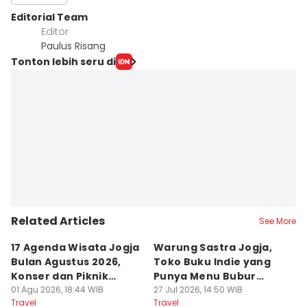
Editorial Team
Editor
Paulus Risang
Tonton lebih seru di
Related Articles
See More
17 Agenda Wisata Jogja
Warung Sastra Jogja,
13
Bulan Agustus 2026,
Toko Buku Indie yang
L
Konser dan Piknik
Punya Menu Bubur
Fa
Literasi
01 Agu 2026, 18:44 WIB
Manado
27 Jul 2026, 14:50 WIB
M
20
Travel
Travel
Tr