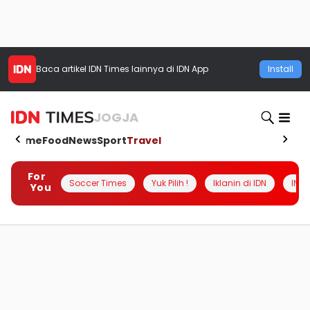
Baca artikel
IDN Times
lainnya di IDN App
Install
JOGJA
Home
Food
News
Sport
Travel
For
Soccer Times
Yuk Pilih !
Iklanin di IDN
INSI
You