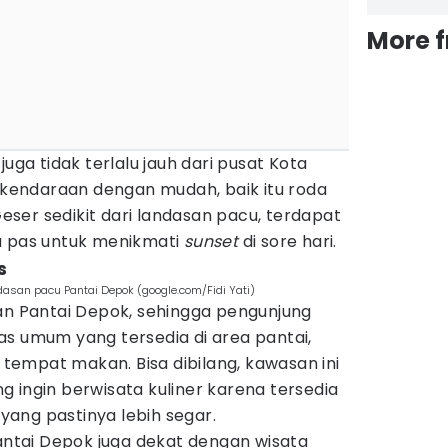
More 
juga tidak terlalu jauh dari pusat Kota
i kendaraan dengan mudah, baik itu roda
ser sedikit dari landasan pacu, terdapat
a pas untuk menikmati
sunset
di sore hari.
s
san pacu Pantai Depok (google.com/Fidi Yati)
san Pantai Depok, sehingga pengunjung
as umum yang tersedia di area pantai,
n tempat makan. Bisa dibilang, kawasan ini
 ingin berwisata kuliner karena tersedia
yang pastinya lebih segar.
Pantai Depok juga dekat dengan wisata