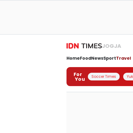
JOGJA
Home
Food
News
Sport
Travel
For
Soccer Times
Yuk 
You