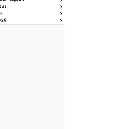
tus
FF
026