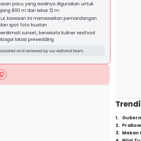
ndasan pacu yang awalnya digunakan untuk
jang 800 m dan lebar 12 m
ntul, kawasan ini menawarkan pemandangan
, dan spot foto buatan
enikmati sunset, berwisata kuliner seafood
 sebagai lokasi prewedding
ssisted and reviewed by our editorial team.
Trendi
1
.
Gubern
2
.
Prabow
3
.
Makan B
4
.
Nilai T