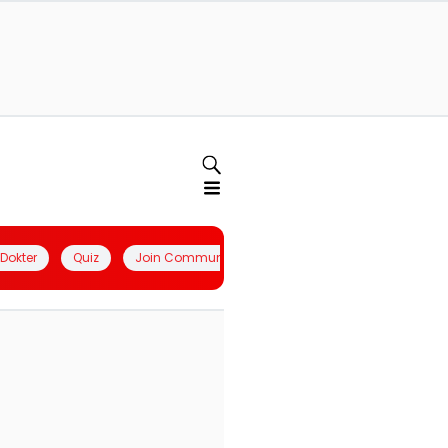
l Dokter
Quiz
Join Community