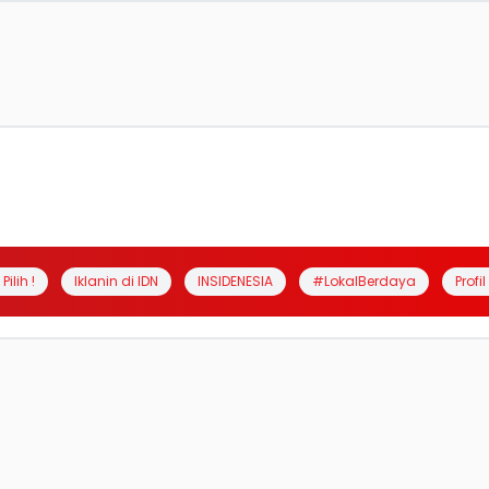
Pilih !
Iklanin di IDN
INSIDENESIA
#LokalBerdaya
Profi