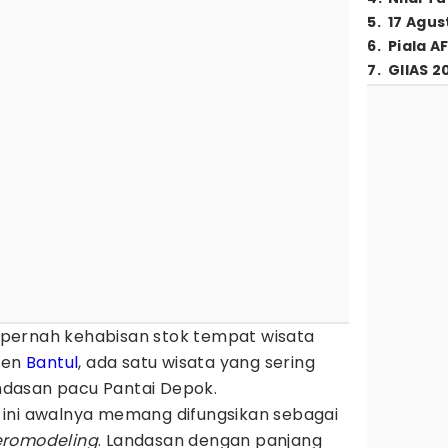
5
.
17 Agus
6
.
Piala A
7
.
GIIAS 2
pernah kehabisan stok tempat wisata
aten
Bantul
, ada satu wisata yang sering
landasan pacu Pantai Depok.
ini awalnya memang difungsikan sebagai
romodeling
. Landasan dengan panjang