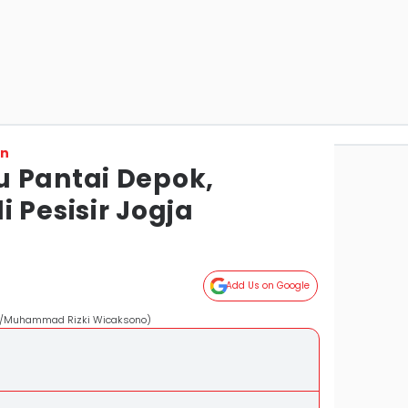
on
 Pantai Depok,
 Pesisir Jogja
Add Us on Google
om/Muhammad Rizki Wicaksono)