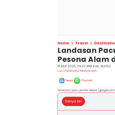
Home
Travel
Destinati
Landasan Pacu
Pesona Alam di
15 Mar 2025, 09:30 WIB
Kab. Bantul
Lulu Fatikhatul Maryamah
News
Channel
landasan pacu pantai depok (google.c
Intinya Sih