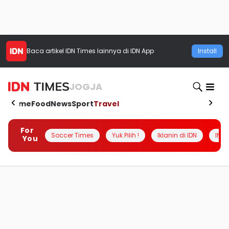
Baca artikel
IDN Times
lainnya di IDN App
Install
JOGJA
Home
Food
News
Sport
Travel
For
Soccer Times
Yuk Pilih !
Iklanin di IDN
INSI
You