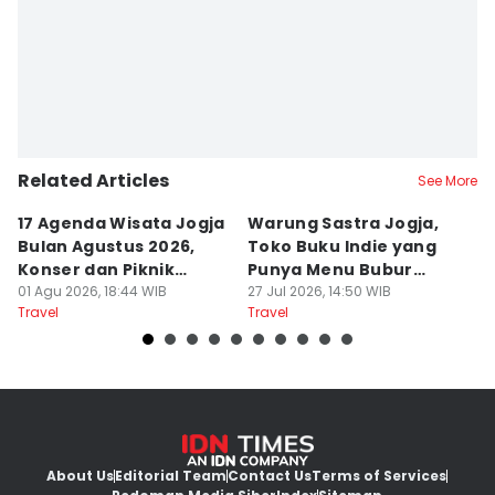
Paulus Risang
Related Articles
See More
17 Agenda Wisata Jogja
Warung Sastra Jogja,
13
Bulan Agustus 2026,
Toko Buku Indie yang
L
Konser dan Piknik
Punya Menu Bubur
Fa
Literasi
01 Agu 2026, 18:44 WIB
Manado
27 Jul 2026, 14:50 WIB
M
20
Travel
Travel
Tr
About Us
Editorial Team
Contact Us
Terms of Services