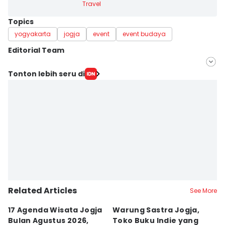
Travel
Topics
yogyakarta
jogja
event
event budaya
Editorial Team
Editor
Tonton lebih seru di
Febriana Sintasari
Editor
Dyar Ayu
Related Articles
See More
17 Agenda Wisata Jogja
Warung Sastra Jogja,
13
Bulan Agustus 2026,
Toko Buku Indie yang
L