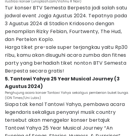
ilustrasi konser (unsplash.com/Vishnu R Nair)
Tur konser BTV Semesta Berpesta jadi salah satu
jadwal event Jogja Agustus 2024. Tepatnya pada
3 Agustus 2024 di Stadion Kridosono dengan
penampilan Rizky Febian, Fourtwenty, The Hud,
dan Pertelon Koplo.
Harga tiket pre-sale super terjangkau yaitu Rp30
ribu, kamu akan disuguhi acara zumba dan fitnes
party yang berhadiah tiket nonton BTV Semesta
Berpesta secara gratis!
5. Tantowi Yahya 25 Year Musical Journey (3
Agustus 2024)
Penghujung acara konser Tantowi Yahya sekaligus pemberian buket bunga.
(IDN Times/Uni Lubis)
Siapa tak kenal Tantowi Yahya, pembawa acara
legendaris sekaligus penyanyi musik country
tersebut akan menggelar konser bertajuk
Tantowi Yahya 25 Year Musical Journey “An
Evening of Songs, Stories, Humors, & Surprises”.