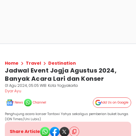
Home
Travel
Destination
Jadwal Event Jogja Agustus 2024,
Banyak Acara Lari dan Konser
01 Agu 2024, 05:05 WIB
Kota Yogyakarta
Dyar Ayu
News
Channel
Add Us on Google
Penghujung acara konser Tantowi Yahya sekaligus pemberian buket bunga.
(IDN Times/Uni Lubis)
Share Article