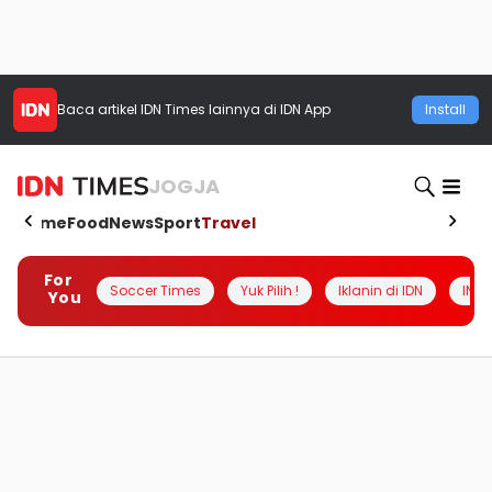
Baca artikel
IDN Times
lainnya di IDN App
Install
JOGJA
Home
Food
News
Sport
Travel
For
Soccer Times
Yuk Pilih !
Iklanin di IDN
INSI
You