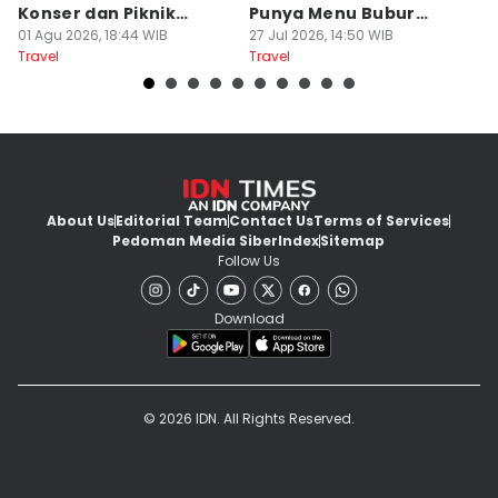
Konser dan Piknik
Punya Menu Bubur
Fa
Literasi
01 Agu 2026, 18:44 WIB
Manado
27 Jul 2026, 14:50 WIB
M
20
Travel
Travel
Tr
About Us
Editorial Team
Contact Us
Terms of Services
Pedoman Media Siber
Index
Sitemap
Follow Us
Download
© 2026 IDN. All Rights Reserved.