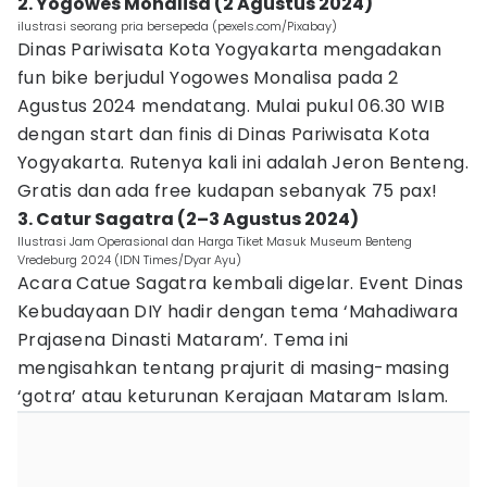
2. Yogowes Monalisa (2 Agustus 2024)
ilustrasi seorang pria bersepeda (pexels.com/Pixabay)
Dinas Pariwisata Kota Yogyakarta mengadakan
fun bike berjudul Yogowes Monalisa pada 2
Agustus 2024 mendatang. Mulai pukul 06.30 WIB
dengan start dan finis di Dinas Pariwisata Kota
Yogyakarta. Rutenya kali ini adalah Jeron Benteng.
Gratis dan ada free kudapan sebanyak 75 pax!
3. Catur Sagatra (2–3 Agustus 2024)
Ilustrasi Jam Operasional dan Harga Tiket Masuk Museum Benteng
Vredeburg 2024 (IDN Times/Dyar Ayu)
Acara Catue Sagatra kembali digelar. Event Dinas
Kebudayaan DIY hadir dengan tema ‘Mahadiwara
Prajasena Dinasti Mataram’. Tema ini
mengisahkan tentang prajurit di masing-masing
‘gotra’ atau keturunan Kerajaan Mataram Islam.