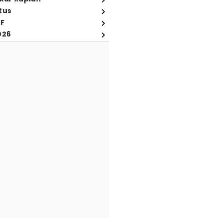
tus
FF
026