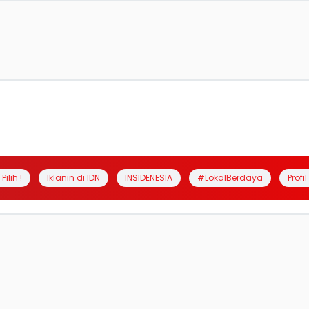
Pilih !
Iklanin di IDN
INSIDENESIA
#LokalBerdaya
Profi