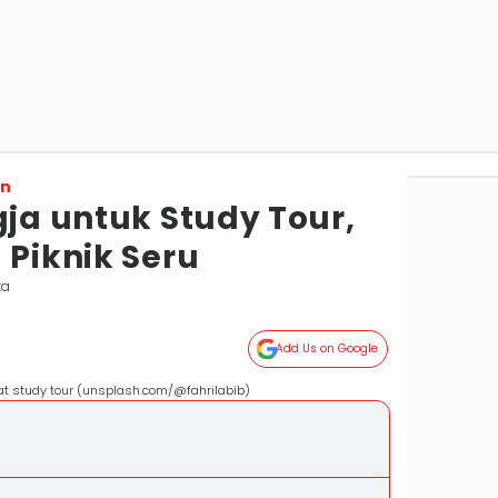
on
gja untuk Study Tour,
 Piknik Seru
ta
Add Us on Google
uat study tour (unsplash.com/@fahrilabib)