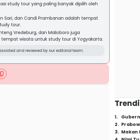
si study tour yang paling banyak dipilih oleh
n Sari, dan Candi Prambanan adalah tempat
tudy tour.
teng Vredeburg, dan Malioboro juga
tempat wisata untuk study tour di Yogyakarta.
ssisted and reviewed by our editorial team.
Trendi
1
.
Gubern
2
.
Prabow
3
.
Makan B
4
.
Nilai T