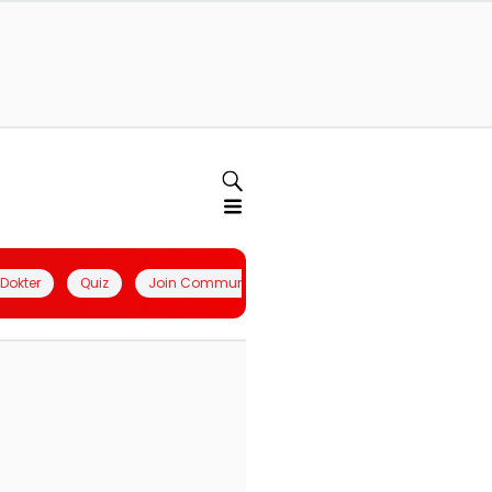
l Dokter
Quiz
Join Community