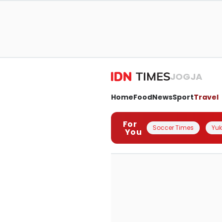
JOGJA
Home
Food
News
Sport
Travel
For
Soccer Times
Yuk 
You