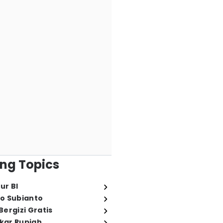
ng Topics
ur BI
o Subianto
ergizi Gratis
ukar Rupiah