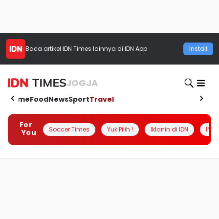
Baca artikel
IDN Times
lainnya di IDN App
Install
JOGJA
Home
Food
News
Sport
Travel
For
Soccer Times
Yuk Pilih !
Iklanin di IDN
INSI
You