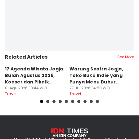
Related Articles
See More
17 Agenda Wisata Jogja
Warung Sastra Jogja,
13
Bulan Agustus 2026,
Toko Buku Indie yang
L
Konser dan Piknik
Punya Menu Bubur
Fa
Literasi
01 Agu 2026, 18:44 WIB
Manado
27 Jul 2026, 14:50 WIB
M
20
Travel
Travel
Tr