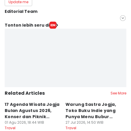
Update me
Editorial Team
Editor
Tonton lebih seru di
Dyar Ayu
Editor
Paulus Risang
Related Articles
See More
17 Agenda Wisata Jogja
Warung Sastra Jogja,
13
Bulan Agustus 2026,
Toko Buku Indie yang
L
Konser dan Piknik
Punya Menu Bubur
Fa
Literasi
01 Agu 2026, 18:44 WIB
Manado
27 Jul 2026, 14:50 WIB
M
20
Travel
Travel
Tr