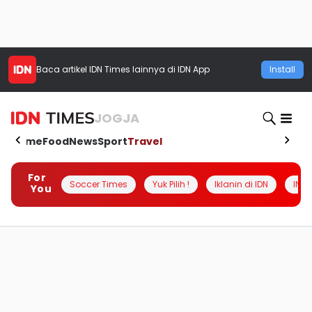
Baca artikel
IDN Times
lainnya di IDN App
Install
JOGJA
Home
Food
News
Sport
Travel
For
Soccer Times
Yuk Pilih !
Iklanin di IDN
INSI
You