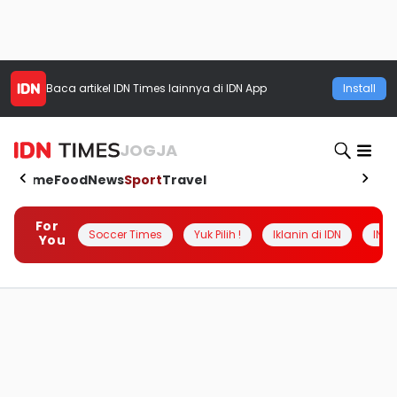
Baca artikel
IDN Times
lainnya di IDN App
Install
JOGJA
Home
Food
News
Sport
Travel
For
Soccer Times
Yuk Pilih !
Iklanin di IDN
INSI
You