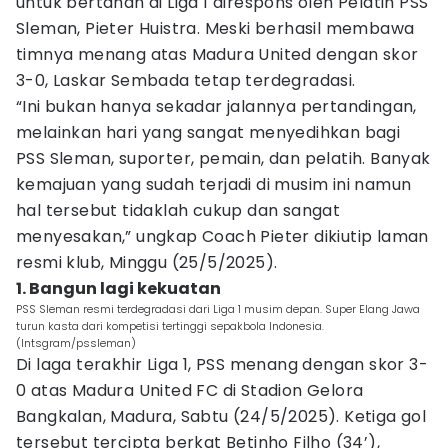
untuk bertahan di Liga 1 direspons oleh Pelatih PSS
Sleman, Pieter Huistra. Meski berhasil membawa
timnya menang atas Madura United dengan skor
3-0, Laskar Sembada tetap terdegradasi.
“Ini bukan hanya sekadar jalannya pertandingan,
melainkan hari yang sangat menyedihkan bagi
PSS Sleman, suporter, pemain, dan pelatih. Banyak
kemajuan yang sudah terjadi di musim ini namun
hal tersebut tidaklah cukup dan sangat
menyesakan,” ungkap Coach Pieter dikiutip laman
resmi klub, Minggu (25/5/2025).
1. Bangun lagi kekuatan
PSS Sleman resmi terdegradasi dari Liga 1 musim depan. Super Elang Jawa
turun kasta dari kompetisi tertinggi sepakbola Indonesia.
(Intsgram/pssleman)
Di laga terakhir Liga 1, PSS menang dengan skor 3-
0 atas Madura United FC di Stadion Gelora
Bangkalan, Madura, Sabtu (24/5/2025). Ketiga gol
tersebut tercipta berkat Betinho Filho (34’),