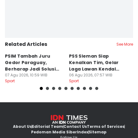
Related Articles
See More
PSIM Tambah Juru
PSS Sleman Siap
D
Gedor Paraguay,
Kenalkan Tim, Gelar
S
Berharap Jadi Solusi
Laga Lawan Kendal
D
Minimnya Pencetak Gol
07 Agu 2026, 10:59 WIB
Tornado FC
06 Agu 2026, 07:57 WIB
P
05
Sport
Sport
Sp
About Us
Editorial Team
Contact Us
Terms of Services
Pedoman Media Siber
Index
Sitemap
Follow Us