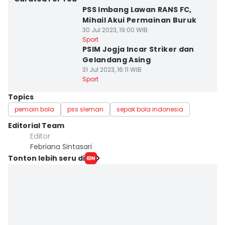
PSS Imbang Lawan RANS FC,
Mihail Akui Permainan Buruk
30 Jul 2023, 19:00 WIB
Sport
PSIM Jogja Incar Striker dan
Gelandang Asing
31 Jul 2023, 16:11 WIB
Sport
Topics
pemain bola
pss sleman
sepak bola indonesia
Editorial Team
Editor
Febriana Sintasari
Tonton lebih seru di