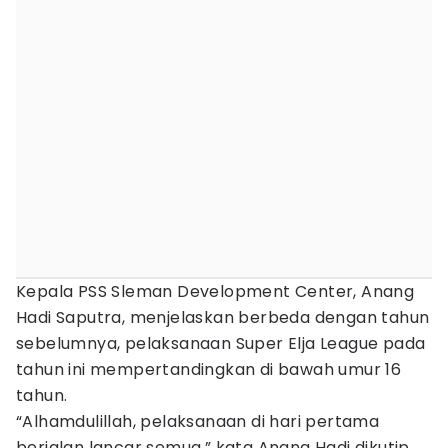
Kepala PSS Sleman Development Center, Anang
Hadi Saputra, menjelaskan berbeda dengan tahun
sebelumnya, pelaksanaan Super Elja League pada
tahun ini mempertandingkan di bawah umur 16
tahun.
“Alhamdulillah, pelaksanaan di hari pertama
berjalan lancar semua,” kata Anang Hadi dikutip