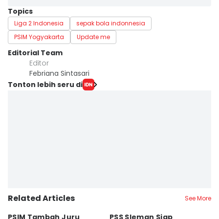
Topics
Liga 2 Indonesia
sepak bola indonnesia
PSIM Yogyakarta
Update me
Editorial Team
Editor
Febriana Sintasari
Tonton lebih seru di
Related Articles
See More
PSIM Tambah Juru
PSS Sleman Siap
D