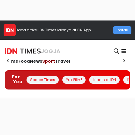
Baca artikel
IDN Times
lainnya di IDN App
Install
JOGJA
Home
Food
News
Sport
Travel
For
Soccer Times
Yuk Pilih !
Iklanin di IDN
INSI
You