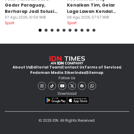
Gedor Paraguay,
Kenalkan Tim, Gelar
S
Berharap Jadi Solusi
Laga Lawan Kendal
D
Minimnya Pencetak Gol
07 Agu 2026, 10:59 WIB
Tornado FC
06 Agu 2026, 07:57 WIB
P
05
Sport
Sport
Sp
About Us
Editorial Team
Contact Us
Terms of Services
Pedoman Media Siber
Index
Sitemap
Follow Us
Download
© 2026 IDN. All Rights Reserved.