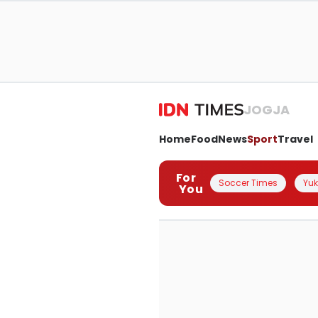
JOGJA
Home
Food
News
Sport
Travel
For
Soccer Times
Yuk 
You