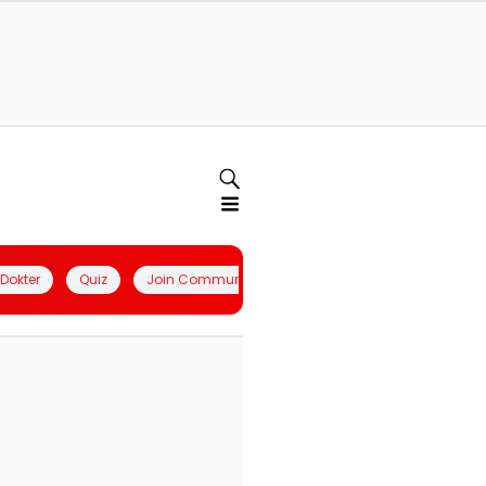
l Dokter
Quiz
Join Community