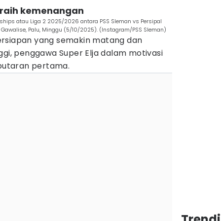
uk raih kemenangan
hips atau Liga 2 2025/2026 antara PSS Sleman vs Persipal
on Gawalise, Palu, Minggu (5/10/2025). (Instagram/PSS Sleman)
ersiapan yang semakin matang dan
ggi, penggawa Super Elja dalam motivasi
 putaran pertama.
Trend