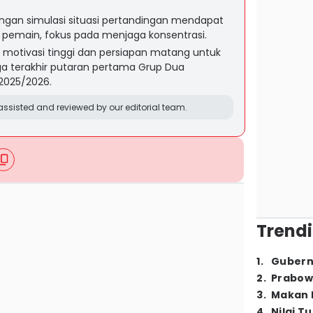
dengan simulasi situasi pertandingan mendapat
a pemain, fokus pada menjaga konsentrasi.
motivasi tinggi dan persiapan matang untuk
a terakhir putaran pertama Grup Dua
2025/2026.
ssisted and reviewed by our editorial team.
Trendi
1
.
Gubern
2
.
Prabow
3
.
Makan B
4
.
Nilai T