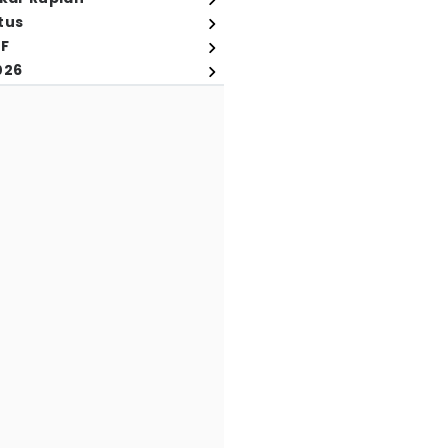
tus
FF
026