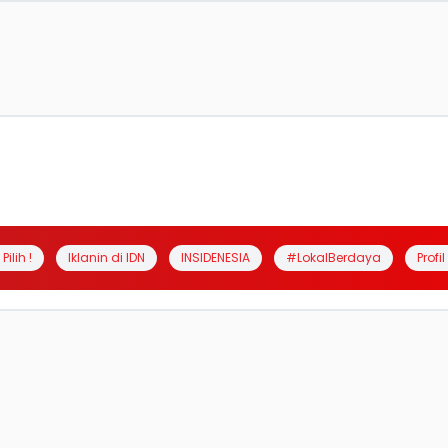
Pilih !
Iklanin di IDN
INSIDENESIA
#LokalBerdaya
Profi