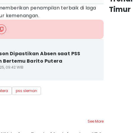
memberikan penampilan terbaik di laga
Timur
lur kemenangan.
son Dipastikan Absen saat PSS
 Bertemu Barito Putera
25, 09:42 WIB
utera
pss sleman
See More