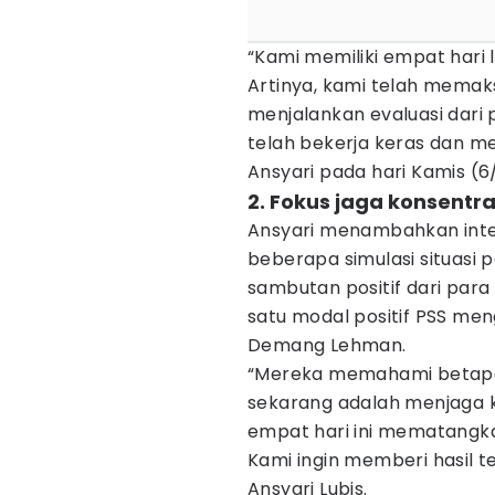
“Kami memiliki empat hari 
Artinya, kami telah memaks
menjalankan evaluasi dar
telah bekerja keras dan m
Ansyari pada hari Kamis (6/
2. Fokus jaga konsentr
Ansyari menambahkan inten
beberapa simulasi situas
sambutan positif dari para
satu modal positif PSS men
Demang Lehman.
“Mereka memahami betapa 
sekarang adalah menjaga k
empat hari ini mematangka
Kami ingin memberi hasil t
Ansyari Lubis.