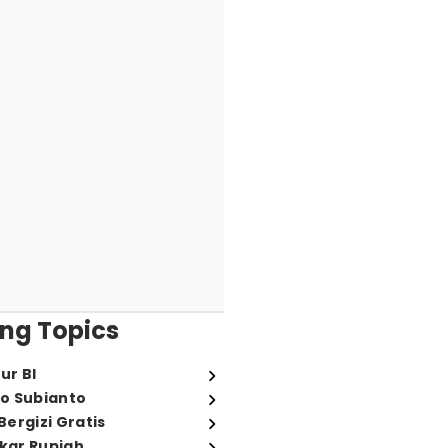
ng Topics
ur BI
o Subianto
ergizi Gratis
ukar Rupiah