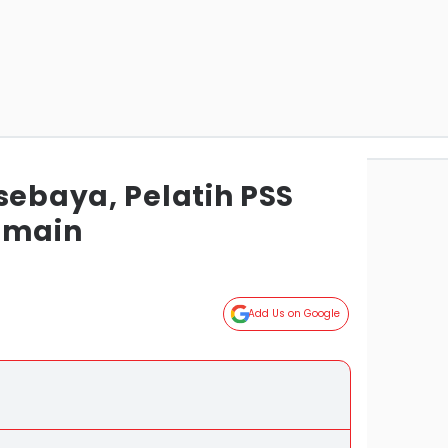
sebaya, Pelatih PSS
emain
Add Us on Google