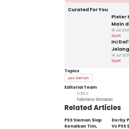
Curated For You
Pieter
Main d
18 Jul 2025
Sport
Ini Da
Jelang
14 Jul 202
Sport
Topics
pss sleman
Editorial Team
Editor
Febriana Sintasari
Related Articles
PSS Sleman Siap
Derby P
Kenalkan Tim,
Vs PSS