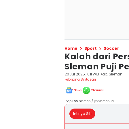
Home
Sport
Soccer
Kalah dari Per
Sleman Puji P
20 Jul 2025, 10:11 WIB
Kab. Sleman
Febriana Sintasari
News
Channel
Logo PSS Sleman / pssleman,.id
Intinya Sih