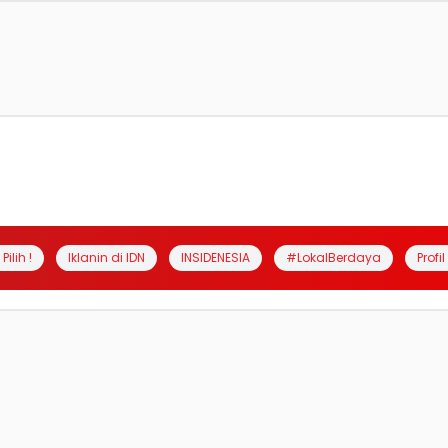
Pilih !
Iklanin di IDN
INSIDENESIA
#LokalBerdaya
Profi