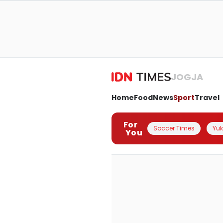
JOGJA
Home
Food
News
Sport
Travel
For
Soccer Times
Yuk 
You