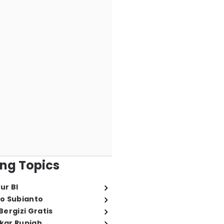
ng Topics
ur BI
o Subianto
ergizi Gratis
ukar Rupiah