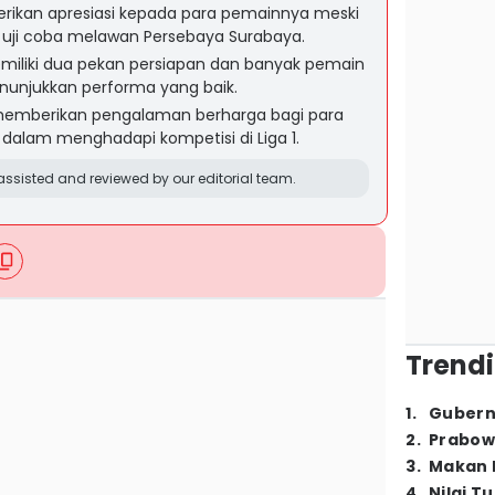
rikan apresiasi kepada para pemainnya meski
 uji coba melawan Persebaya Surabaya.
iliki dua pekan persiapan dan banyak pemain
njukkan performa yang baik.
i memberikan pengalaman berharga bagi para
alam menghadapi kompetisi di Liga 1.
ssisted and reviewed by our editorial team.
Trendi
1
.
Gubern
2
.
Prabow
3
.
Makan B
4
.
Nilai T