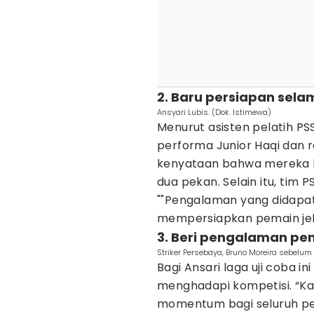
2. Baru persiapan sel
Ansyari Lubis. (Dok. Istimewa)
Menurut asisten pelatih PS
performa Junior Haqi dan 
kenyataan bahwa mereka b
dua pekan. Selain itu, tim 
""Pengalaman yang didapat 
mempersiapkan pemain jelan
3. Beri pengalaman p
Striker Persebaya, Bruno Moreira sebelu
Bagi Ansari laga uji coba i
menghadapi kompetisi. “Kare
momentum bagi seluruh pe