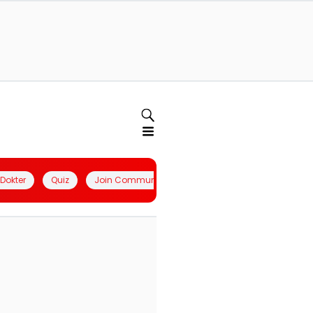
l Dokter
Quiz
Join Community