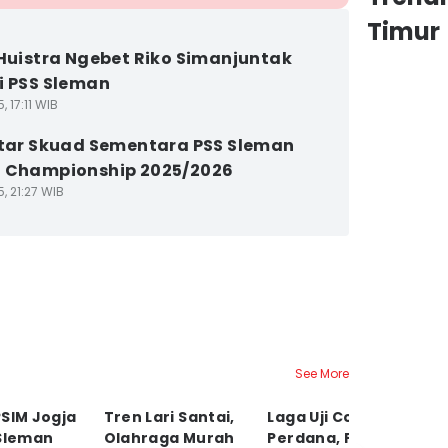
Timur
 Huistra Ngebet Riko Simanjuntak
i PSS Sleman
, 17:11 WIB
ftar Skuad Sementara PSS Sleman
 Championship 2025/2026
5, 21:27 WIB
See More
SIM Jogja
Tren Lari Santai,
Laga Uji Coba
2
 Sleman
Olahraga Murah
Perdana, Pelatih
P