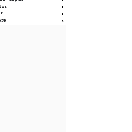
tus
FF
026