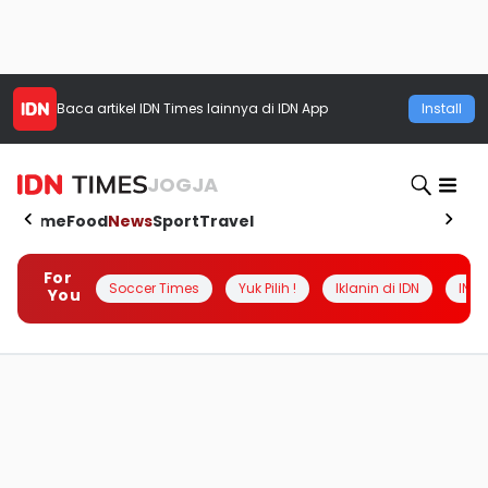
Baca artikel
IDN Times
lainnya di IDN App
Install
JOGJA
Home
Food
News
Sport
Travel
For
Soccer Times
Yuk Pilih !
Iklanin di IDN
INSI
You