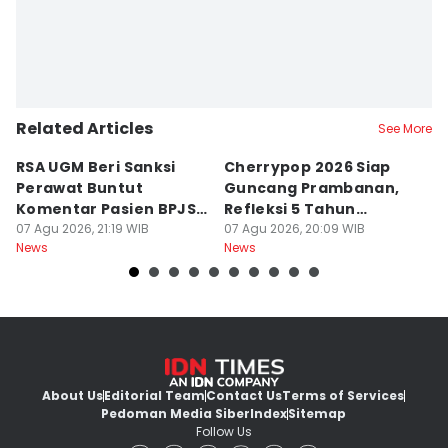
Related Articles
See More
RSA UGM Beri Sanksi
Cherrypop 2026 Siap
K
Perawat Buntut
Guncang Prambanan,
K
Komentar Pasien BPJS
Refleksi 5 Tahun
B
di Medsos
07 Agu 2026, 21:19 WIB
Perjalanan
07 Agu 2026, 20:09 WIB
J
07
News
News
Ne
About Us
Editorial Team
Contact Us
Terms of Services
Pedoman Media Siber
Index
Sitemap
Follow Us