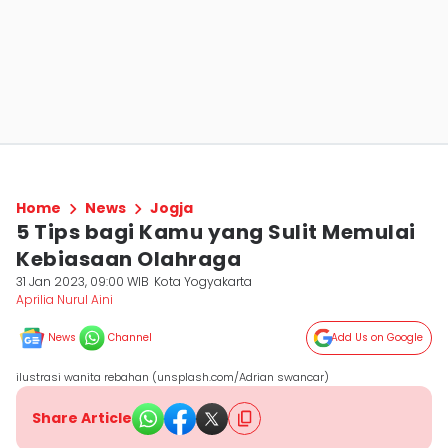
Home
News
Jogja
5 Tips bagi Kamu yang Sulit Memulai
Kebiasaan Olahraga
31 Jan 2023, 09:00 WIB
Kota Yogyakarta
Aprilia Nurul Aini
News
Channel
Add Us on Google
ilustrasi wanita rebahan (unsplash.com/Adrian swancar)
Share Article