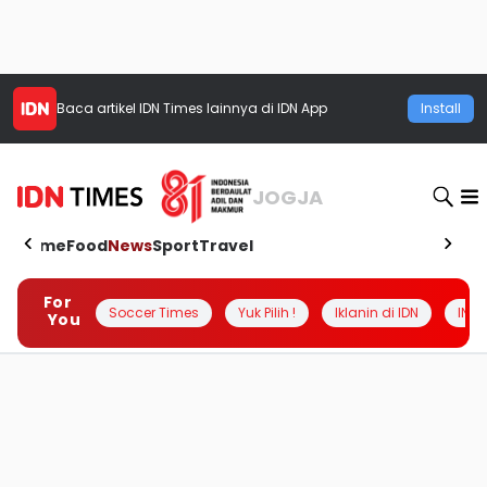
Baca artikel
IDN Times
lainnya di IDN App
Install
JOGJA
Home
Food
News
Sport
Travel
For
Soccer Times
Yuk Pilih !
Iklanin di IDN
INSI
You