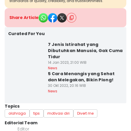
standards of quality, credibility, and trustworthiness.
Share Article
Curated For You
7 Jenis Istirahat yang
Dibutuhkan Manusia, Gak Cuma
Tidur
14 Jan 2023, 21:00 WIB
News
5 Cara Menangis yang Sehat
dan Melegakan, Bikin Plong!
30 Okt 2022, 20:16 WIB
News
Topics
olahraga
tips
motivasi diri
Divert me
Editorial Team
Editor