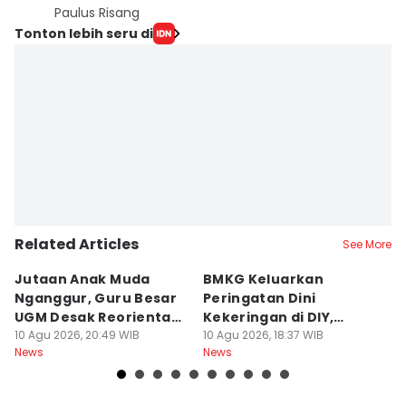
Paulus Risang
Tonton lebih seru di
Related Articles
See More
Jutaan Anak Muda
BMKG Keluarkan
M
Nganggur, Guru Besar
Peringatan Dini
R
UGM Desak Reorientasi
Kekeringan di DIY,
P
Pendidikan
10 Agu 2026, 20:49 WIB
Kategori Awas
10 Agu 2026, 18:37 WIB
B
10
News
News
Ne