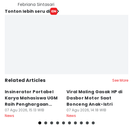
Febriana Sintasari
Tonton lebih seru di
Related Articles
See More
Insinerator Portabel
Viral Maling Gasak HP di
M
Karya Mahasiswa UGM
Dasbor Motor Saat
di
Raih Penghargaan
Bonceng Anak-Istri
S
Internasional
07 Agu 2026, 15:13 WIB
07 Agu 2026, 14:18 WIB
P
06
News
News
Ne