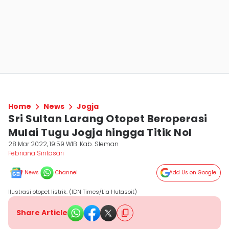
Home
News
Jogja
Sri Sultan Larang Otopet Beroperasi
Mulai Tugu Jogja hingga Titik Nol
28 Mar 2022, 19:59 WIB
Kab. Sleman
Febriana Sintasari
News
Channel
Add Us on Google
Ilustrasi otopet listrik. (IDN Times/Lia Hutasoit)
Share Article