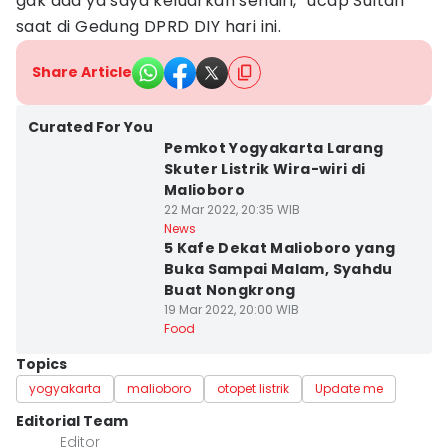
gak ada ya saya keluarkan sendiri,” ucap Sultan
saat di Gedung DPRD DIY hari ini.
Share Article
Curated For You
Pemkot Yogyakarta Larang
Skuter Listrik Wira-wiri di
Malioboro
22 Mar 2022, 20:35 WIB
News
5 Kafe Dekat Malioboro yang
Buka Sampai Malam, Syahdu
Buat Nongkrong
19 Mar 2022, 20:00 WIB
Food
Topics
yogyakarta
malioboro
otopet listrik
Update me
Editorial Team
Editor