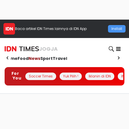
Baca artikel
IDN Times
lainnya di IDN App
Install
JOGJA
Home
Food
News
Sport
Travel
For
Soccer Times
Yuk Pilih !
Iklanin di IDN
INSI
You