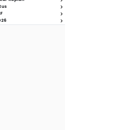
tus
FF
026