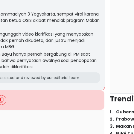
uhammadiyah 3 Yogyakarta, sempat viral karena
atan Ketua OSIS akibat menolak program Makan
ngunggah video klarifikasi yang menyatakan
tidak pernah dikudeta, dan justru menjadi
am MBG.
 Bayu hanya pernah bergabung di IPM saat
 bahwa pernyataan awalnya soal pencopotan
ah diklarifikasi.
ssisted and reviewed by our editorial team.
Trendi
1
.
Gubern
2
.
Prabow
3
.
Makan B
4
.
Nilai T