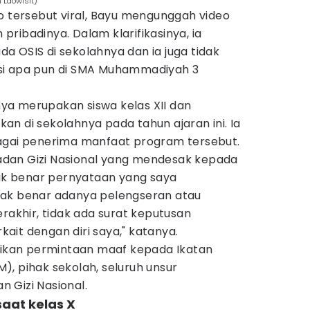
 Laowisit)
o tersebut viral, Bayu mengunggah video
m pribadinya. Dalam klarifikasinya, ia
 OSIS di sekolahnya dan ia juga tidak
si apa pun di SMA Muhammadiyah 3
inya merupakan siswa kelas XII dan
n di sekolahnya pada tahun ajaran ini. Ia
agai penerima manfaat program tersebut.
 Badan Gizi Nasional yang mendesak kepada
dak benar pernyataan yang saya
dak benar adanya pelengseran atau
erakhir, tidak ada surat keputusan
it dengan diri saya," katanya.
kan permintaan maaf kepada Ikatan
, pihak sekolah, seluruh unsur
 Gizi Nasional.
saat kelas X