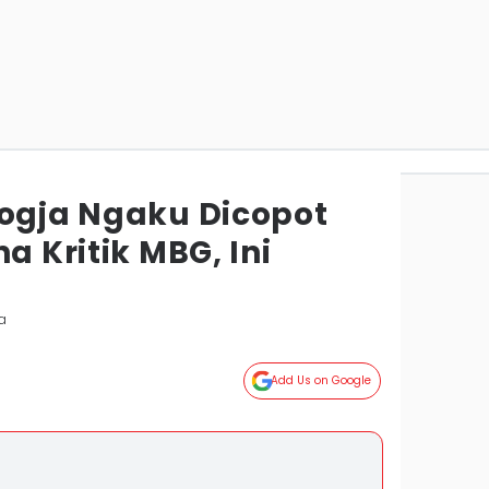
Jogja Ngaku Dicopot
a Kritik MBG, Ini
a
Add Us on Google