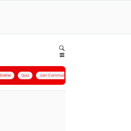
l Dokter
Quiz
Join Community