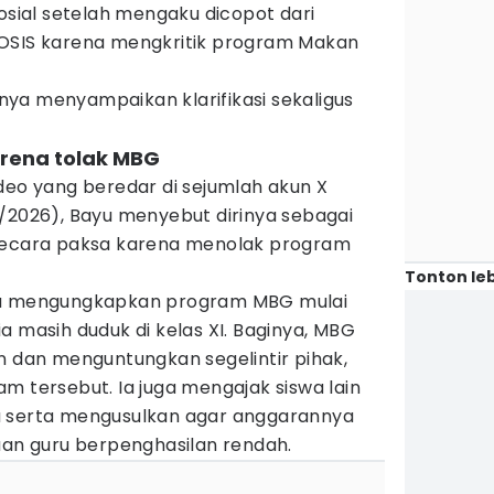
sosial setelah mengaku dicopot dari
 OSIS karena mengkritik program Makan
irnya menyampaikan klarifikasi sekaligus
arena tolak MBG
deo yang beredar di sejumlah akun X
4/2026), Bayu menyebut dirinya sebagai
 secara paksa karena menolak program
Tonton leb
yu mengungkapkan program MBG mulai
a masih duduk di kelas XI. Baginya, MBG
an menguntungkan segelintir pihak,
m tersebut. Ia juga mengajak siswa lain
u serta mengusulkan agar anggarannya
aan guru berpenghasilan rendah.