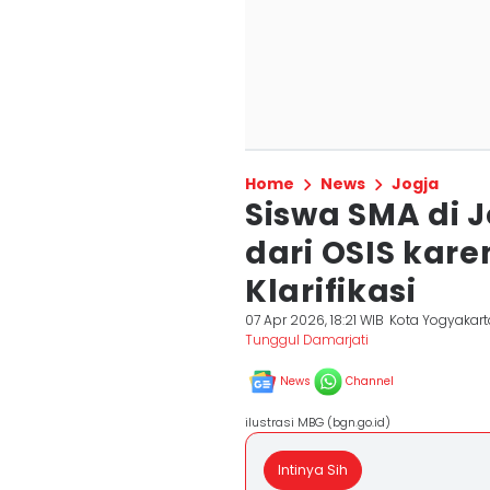
Home
News
Jogja
Siswa SMA di 
dari OSIS karen
Klarifikasi
07 Apr 2026, 18:21 WIB
Kota Yogyakart
Tunggul Damarjati
News
Channel
ilustrasi MBG (bgn.go.id)
Intinya Sih