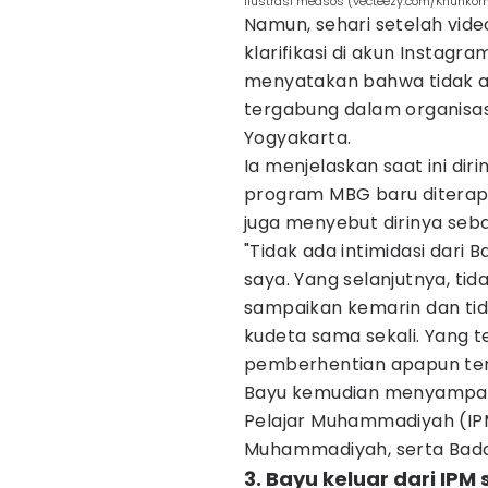
ilustrasi medsos (vecteezy.com/Khunkorn
Namun, sehari setelah vide
klarifikasi di akun Instagra
menyatakan bahwa tidak ada
tergabung dalam organisa
Yogyakarta.
Ia menjelaskan saat ini dir
program MBG baru diterapka
juga menyebut dirinya seb
"Tidak ada intimidasi dari
saya. Yang selanjutnya, ti
sampaikan kemarin dan ti
kudeta sama sekali. Yang t
pemberhentian apapun terka
Bayu kemudian menyampai
Pelajar Muhammadiyah (IPM)
Muhammadiyah, serta Badan
3. Bayu keluar dari IPM 