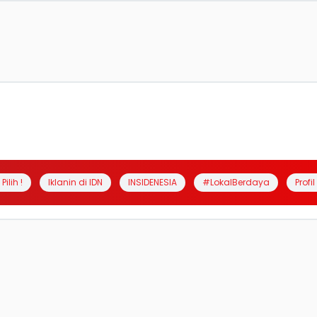
Pilih !
Iklanin di IDN
INSIDENESIA
#LokalBerdaya
Profi