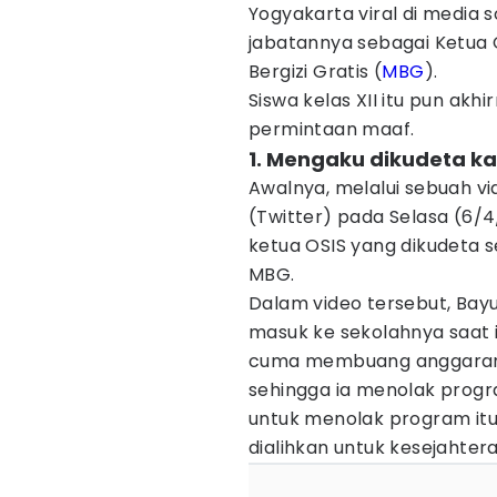
Yogyakarta viral di media 
jabatannya sebagai Ketua
Bergizi Gratis (
MBG
).
Siswa kelas XII itu pun akh
permintaan maaf.
1. Mengaku dikudeta k
Awalnya, melalui sebuah vi
(Twitter) pada Selasa (6/
ketua OSIS yang dikudeta
MBG.
Dalam video tersebut, Ba
masuk ke sekolahnya saat i
cuma membuang anggaran d
sehingga ia menolak progra
untuk menolak program it
dialihkan untuk kesejahter