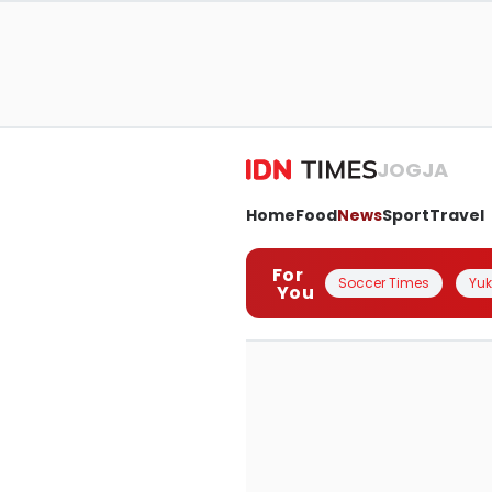
JOGJA
Home
Food
News
Sport
Travel
For
Soccer Times
Yuk 
You