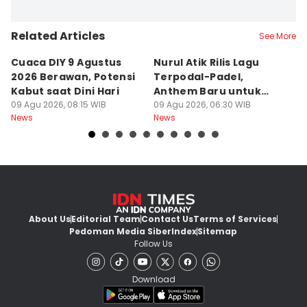
Related Articles
See More
Cuaca DIY 9 Agustus
Nurul Atik Rilis Lagu
B
2026 Berawan, Potensi
Terpodal-Padel,
S
Kabut saat Dini Hari
Anthem Baru untuk
J
09 Agu 2026, 08:15 WIB
Pencinta Padel
09 Agu 2026, 06:30 WIB
B
08
News
News
Ne
About Us
Editorial Team
Contact Us
Terms of Services
Pedoman Media Siber
Index
Sitemap
Follow Us
Download