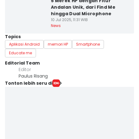
5 Merek HP dengan Fitur
Andalan Unik, dari Find Me
hingga Dual Microphone
10 Jul 2025, 11:31 WIB
News
Topics
Aplikasi Android
memori HP
Smartphone
Educate me
Editorial Team
Editor
Paulus Risang
Tonton lebih seru di