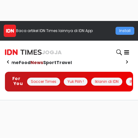
Baca artikel
IDN Times
lainnya di IDN App
Install
JOGJA
Home
Food
News
Sport
Travel
For
Soccer Times
Yuk Pilih !
Iklanin di IDN
INSI
You