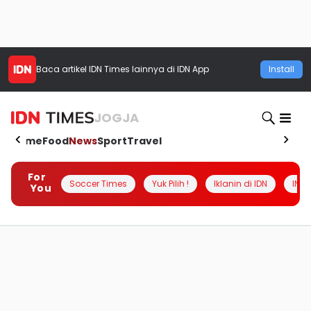
Baca artikel
IDN Times
lainnya di IDN App
Install
JOGJA
Home
Food
News
Sport
Travel
For
Soccer Times
Yuk Pilih !
Iklanin di IDN
INSI
You