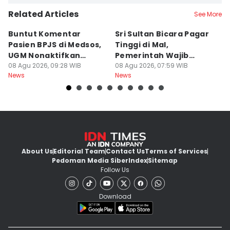
Related Articles
See More
Buntut Komentar
Sri Sultan Bicara Pagar
R
Pasien BPJS di Medsos,
Tinggi di Mal,
P
UGM Nonaktifkan
Pemerintah Wajib
K
Dokter PPDS
08 Agu 2026, 09:28 WIB
Jamin Warga Aman
08 Agu 2026, 07:59 WIB
d
07
News
News
Ne
About Us
Editorial Team
Contact Us
Terms of Services
Pedoman Media Siber
Index
Sitemap
Follow Us
Download