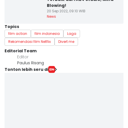
Blowing!
20 Sep 2022, 09:10 WIB
News
Topics
film action
film indonesia
Laga
Rekomendasi film Netflix
Divert me
Editorial Team
Editor
Paulus Risang
Tonton lebih seru di