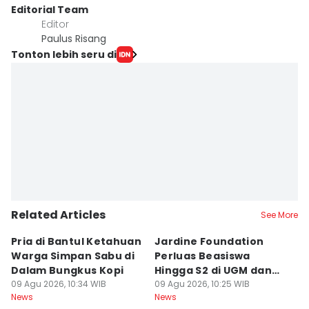
Editorial Team
Editor
Paulus Risang
Tonton lebih seru di
Related Articles
See More
Pria di Bantul Ketahuan
Jardine Foundation
B
Warga Simpan Sabu di
Perluas Beasiswa
W
Dalam Bungkus Kopi
Hingga S2 di UGM dan
P
09 Agu 2026, 10:34 WIB
ITB
09 Agu 2026, 10:25 WIB
C
09
News
News
Ne