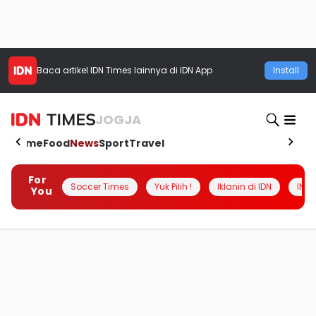
Baca artikel
IDN Times
lainnya di IDN App
Install
JOGJA
Home
Food
News
Sport
Travel
For
Soccer Times
Yuk Pilih !
Iklanin di IDN
INSI
You