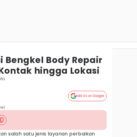
 Bengkel Body Repair
 Kontak hingga Lokasi
rta
Add Us on Google
cle)
n salah satu jenis layanan perbaikan