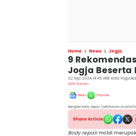
Home
News
Jogja
9 Rekomendasi
Jogja Beserta
02 Sep 2024, 14:45 WIB
Kota Yogyaka
Setir Kanan
News
Channel
bengkel body repair (setirkanan.co.id/arti
Share Article
Body repair
mobil merupaka