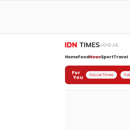
JOGJA
Home
Food
News
Sport
Travel
For
Soccer Times
Yuk 
You