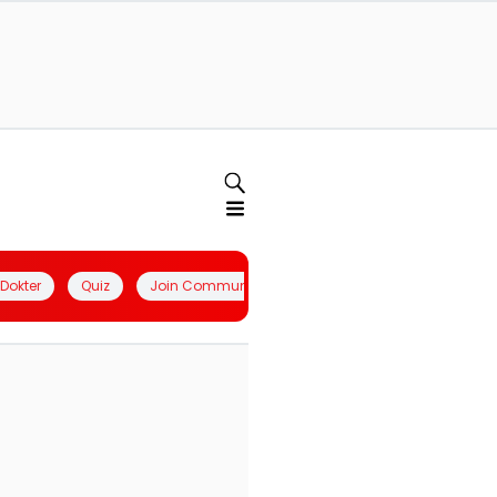
l Dokter
Quiz
Join Community