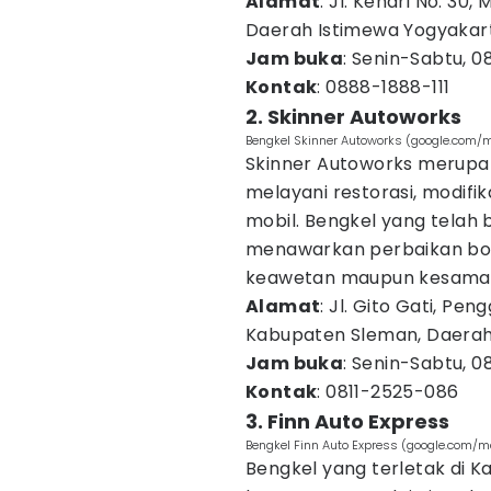
Alamat
: Jl. Kenari No. 30
Daerah Istimewa Yogyakar
Jam buka
: Senin-Sabtu, 0
Kontak
: 0888-1888-111
2. Skinner Autoworks
Bengkel Skinner Autoworks (google.com
Skinner Autoworks merupak
melayani restorasi, modifika
mobil. Bengkel yang telah b
menawarkan perbaikan bodi
keawetan maupun kesamaan
Alamat
: Jl. Gito Gati, Pe
Kabupaten Sleman, Daerah
Jam buka
: Senin-Sabtu, 0
Kontak
: 0811-2525-086
3. Finn Auto Express
Bengkel Finn Auto Express (google.com/ma
Bengkel yang terletak di 