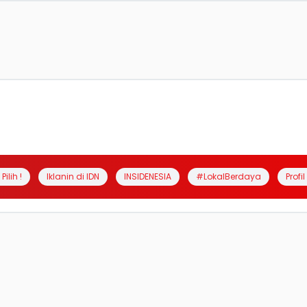
Pilih !
Iklanin di IDN
INSIDENESIA
#LokalBerdaya
Profi