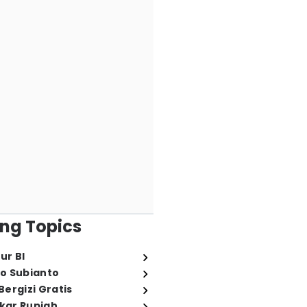
ng Topics
ur BI
o Subianto
ergizi Gratis
ukar Rupiah