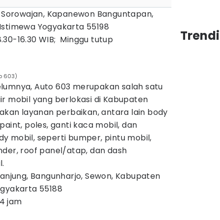
ya, Sorowajan, Kapanewon Banguntapan,
Istimewa Yogyakarta 55198
Trend
8.30-16.30 WIB; Minggu tutup
o 603)
elumnya, Auto 603 merupakan salah satu
r mobil yang berlokasi di Kabupaten
iakan layanan perbaikan, antara lain body
aint, poles, ganti kaca mobil, dan
 mobil, seperti bumper, pintu mobil,
der, roof panel/atap, dan dash
l.
, Tanjung, Bangunharjo, Sewon, Kabupaten
ogyakarta 55188
24 jam