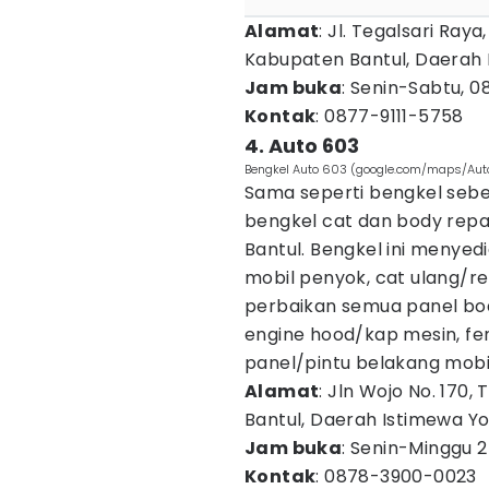
Alamat
: Jl. Tegalsari Ra
Kabupaten Bantul, Daerah 
Jam buka
: Senin-Sabtu, 0
Kontak
: 0877-9111-5758
4. Auto 603
Bengkel Auto 603 (google.com/maps/Aut
Sama seperti bengkel seb
bengkel cat dan body repai
Bantul. Bengkel ini menyed
mobil penyok, cat ulang/rep
perbaikan semua panel body
engine hood/kap mesin, fen
panel/pintu belakang mobi
Alamat
: Jln Wojo No. 170
Bantul, Daerah Istimewa Y
Jam buka
: Senin-Minggu 
Kontak
: 0878-3900-0023