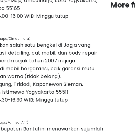
, Muja-Muju, Umbulharjo, Kota Yogyakarta,
More 
ta 55165
8.00-16.00 WIB; Minggu tutup
/maps/Dimas Indra)
an salah satu bengkel di Jogja yang
si, detailing, cat mobil, dan body repair
erdiri sejak tahun 2007 ini juga
 mobil bergaransi, baik garansi mutu
 warna (tidak belang).
nggung, Tridadi, Kapanewon Sleman,
 Istimewa Yogyakarta 55511
8.30-16.30 WIB; Minggu tutup
ps/Fahrizqi Afif)
Kabupaten Bantul ini menawarkan sejumlah