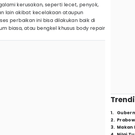
alami kerusakan, seperti lecet, penyok,
n lain akibat kecelakaan ataupun
es perbaikan ini bisa dilakukan baik di
um biasa, atau bengkel khusus body repair
Trendi
1
.
Gubern
2
.
Prabow
3
.
Makan B
4
.
Nilai T