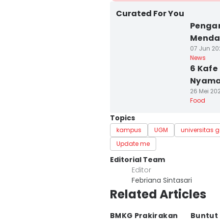
Curated For You
Pengam
Mendal
07 Jun 202
News
6 Kafe
Nyama
26 Mei 202
Food
Topics
kampus
UGM
universitas
Update me
Editorial Team
Editor
Febriana Sintasari
Related Articles
BMKG Prakirakan
Buntut