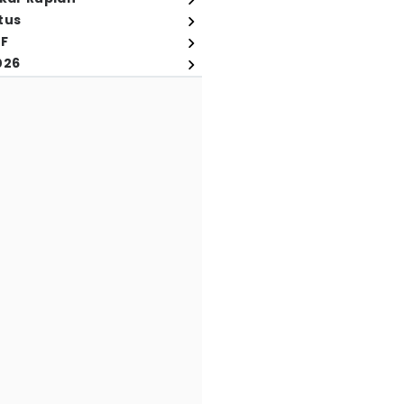
tus
FF
026