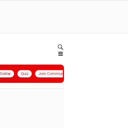
l Dokter
Quiz
Join Community