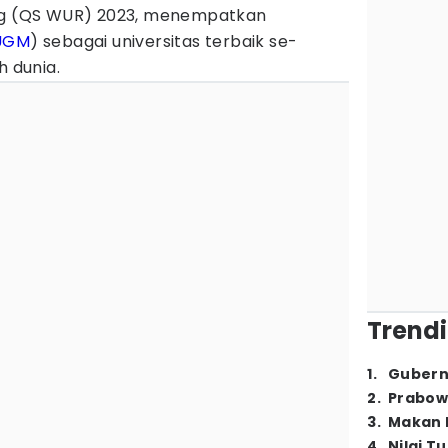
ing (QS WUR) 2023, menempatkan
UGM
) sebagai universitas terbaik se-
h dunia.
Trendi
1
.
Gubern
2
.
Prabow
3
.
Makan B
4
.
Nilai T