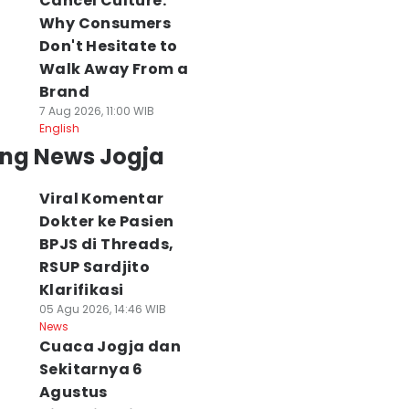
Cancel Culture:
Why Consumers
Don't Hesitate to
Walk Away From a
Brand
7 Aug 2026, 11:00 WIB
English
ing News Jogja
Viral Komentar
Dokter ke Pasien
BPJS di Threads,
RSUP Sardjito
Klarifikasi
05 Agu 2026, 14:46 WIB
News
Cuaca Jogja dan
Sekitarnya 6
Agustus
herrypop 2026
Kesbangpol Awasi
Insinerator