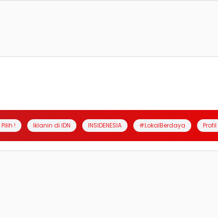
Pilih !
Iklanin di IDN
INSIDENESIA
#LokalBerdaya
Profi