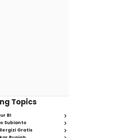
ng Topics
ur BI
o Subianto
ergizi Gratis
ukar Rupiah