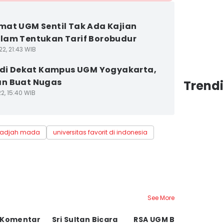
at UGM Sentil Tak Ada Kajian
am Tentukan Tarif Borobudur
2, 21:43 WIB
 di Dekat Kampus UGM Yogyakarta,
n Buat Nugas
Trend
2, 15:40 WIB
 gadjah mada
universitas favorit di indonesia
See More
 Komentar
Sri Sultan Bicara
RSA UGM Beri
C