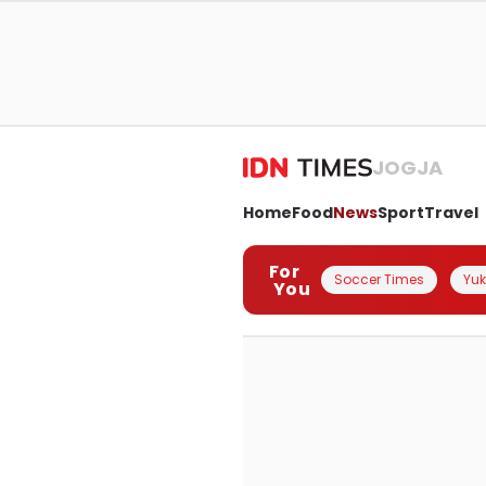
JOGJA
Home
Food
News
Sport
Travel
For
Soccer Times
Yuk 
You