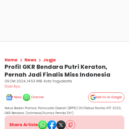
Home
News
Jogja
Profil GKR Bendara Putri Keraton,
Pernah Jadi Finalis Miss Indonesia
09 Okt 2024, 14:53 WIB
Kota Yogyakarta
Dyar Ayu
News
Channel
Add Us on Google
Ketua Badan Promosi Pariwisata Daerah (BPPD) DIY/Ketua Panitia ATF 2023,
GKR Bendara. (Istimewa/Humas Pemda DIY).
Share Article