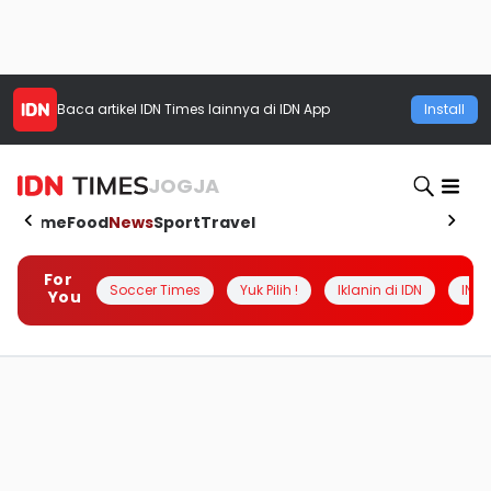
Baca artikel
IDN Times
lainnya di IDN App
Install
JOGJA
Home
Food
News
Sport
Travel
For
Soccer Times
Yuk Pilih !
Iklanin di IDN
INSI
You