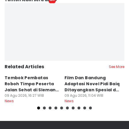
Related Articles
See More
Tembok Pembatas
Film Dan Bandung
P
Roboh Timpa Peserta
Adaptasi Novel Pidi Baiq
W
Jalan Sehat di Sleman,
Ditayangkan Spesial di
D
10 Orang Luka
09 Agu 2026, 16:27 WIB
Jogja
09 Agu 2026, 11:04 WIB
09
News
News
Ne